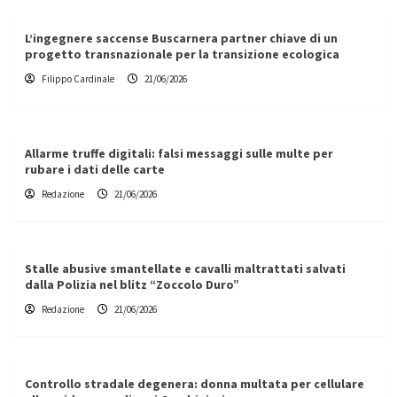
L’ingegnere saccense Buscarnera partner chiave di un
progetto transnazionale per la transizione ecologica
Filippo Cardinale
21/06/2026
Allarme truffe digitali: falsi messaggi sulle multe per
rubare i dati delle carte
Redazione
21/06/2026
Stalle abusive smantellate e cavalli maltrattati salvati
dalla Polizia nel blitz “Zoccolo Duro”
Redazione
21/06/2026
Controllo stradale degenera: donna multata per cellulare