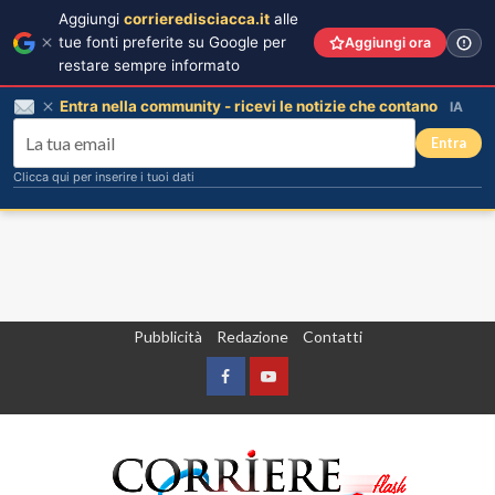
Aggiungi
corrieredisciacca.it
alle
tue fonti preferite su Google per
Aggiungi ora
restare sempre informato
Entra nella community - ricevi le notizie che contano
IA
Entra
Clicca qui per inserire i tuoi dati
Vai
Pubblicità
Redazione
Contatti
al
contenuto
Facebook
Yountube