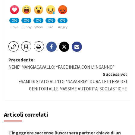
0%
0%
0%
0%
0%
Love
Funny
Wow
Sad
Angry
Navigazione
Precedente:
NENE’ MANGIACAVALLO: “PACE INIZIA CON L’INGANNO”
articolo
Successivo:
ESAMI DI STATO ALL’ITC “NAVARRO”: DURA LETTERA DEI
GENITORI ALLE MASSIME AUTORITA’ SCOLASTICHE
Articoli correlati
L’ingegnere saccense Buscarnera partner chiave di un