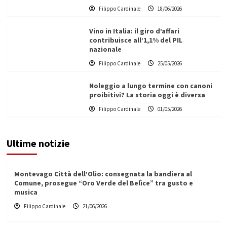
Filippo Cardinale
18/06/2026
Vino in Italia: il giro d’affari
contribuisce all’1,1% del PIL
nazionale
Filippo Cardinale
25/05/2026
Noleggio a lungo termine con canoni
proibitivi? La storia oggi è diversa
Filippo Cardinale
01/05/2026
Ultime notizie
Montevago Città dell’Olio: consegnata la bandiera al
Comune, prosegue “Oro Verde del Belìce” tra gusto e
musica
Filippo Cardinale
21/06/2026