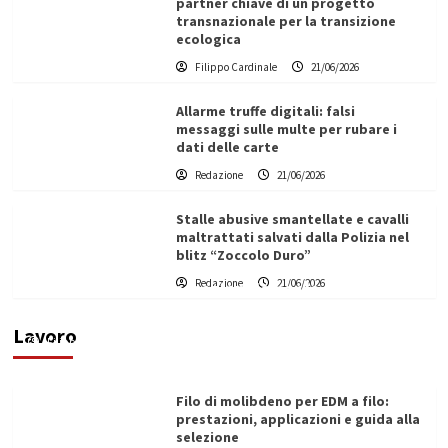
partner chiave di un progetto
transnazionale per la transizione
ecologica
Filippo Cardinale
21/06/2026
Allarme truffe digitali: falsi
messaggi sulle multe per rubare i
dati delle carte
Redazione
21/06/2026
Stalle abusive smantellate e cavalli
maltrattati salvati dalla Polizia nel
blitz “Zoccolo Duro”
L’ingegnere saccense Buscarnera partner chiave
Redazione
21/06/2026
di un progetto transnazionale per la transizione
ecologica
Lavoro
Filippo Cardinale
21/06/2026
Filo di molibdeno per EDM a filo:
prestazioni, applicazioni e guida alla
selezione