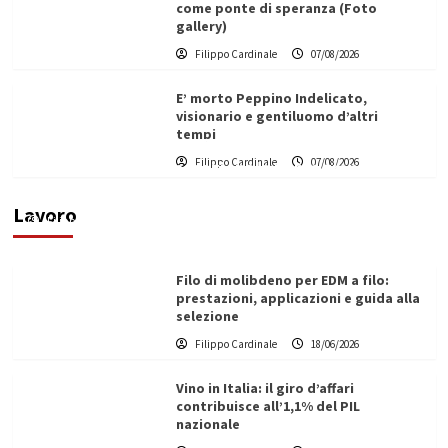
come ponte di speranza (Foto
gallery)
Filippo Cardinale
07/08/2026
E’ morto Peppino Indelicato,
visionario e gentiluomo d’altri
tempi
L’ingegnere saccense Buscarnera partner chiave
Filippo Cardinale
07/08/2026
di un progetto transnazionale per la transizione
ecologica
Lavoro
Filippo Cardinale
21/06/2026
Filo di molibdeno per EDM a filo:
prestazioni, applicazioni e guida alla
selezione
Filippo Cardinale
18/06/2026
Vino in Italia: il giro d’affari
contribuisce all’1,1% del PIL
nazionale