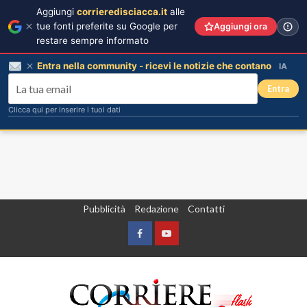
Aggiungi
corrieredisciacca.it
alle
tue fonti preferite su Google per
Aggiungi ora
restare sempre informato
Entra nella community - ricevi le notizie che contano
IA
Entra
Clicca qui per inserire i tuoi dati
Vai
Pubblicità
Redazione
Contatti
al
contenuto
Facebook
Yountube