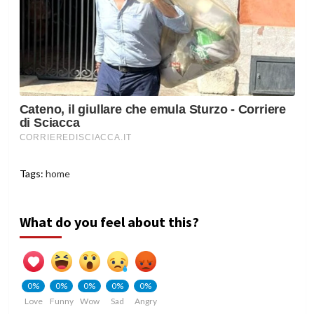
Tags:
home
What do you feel about this?
0%
0%
0%
0%
0%
Love
Funny
Wow
Sad
Angry