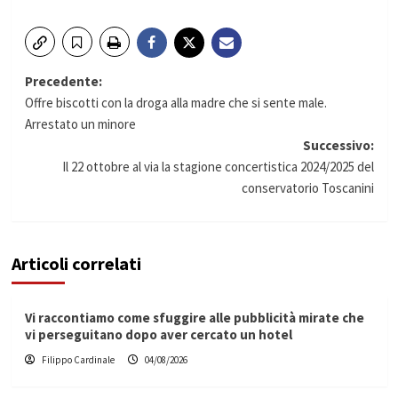
Navigazione
Precedente:
Offre biscotti con la droga alla madre che si sente male.
articolo
Arrestato un minore
Successivo:
Il 22 ottobre al via la stagione concertistica 2024/2025 del
conservatorio Toscanini
Articoli correlati
Vi raccontiamo come sfuggire alle pubblicità mirate che
vi perseguitano dopo aver cercato un hotel
Filippo Cardinale
04/08/2026