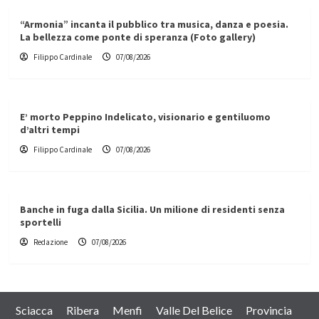
“Armonia” incanta il pubblico tra musica, danza e poesia.
La bellezza come ponte di speranza (Foto gallery)
Filippo Cardinale
07/08/2026
E’ morto Peppino Indelicato, visionario e gentiluomo
d’altri tempi
Filippo Cardinale
07/08/2026
Banche in fuga dalla Sicilia. Un milione di residenti senza
sportelli
Redazione
07/08/2026
Sciacca
Ribera
Menfi
Valle Del Belice
Provincia