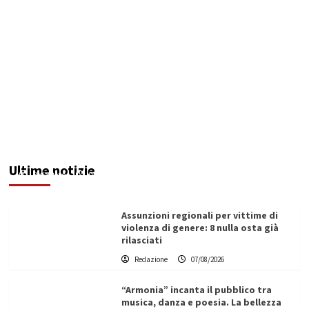
Addictus”, il viaggio di Leonardo Di Vita dentro
le fragilità dell’uomo conquista Santa
Margherita di Belìce
Ultime notizie
Redazione
07/08/2026
Assunzioni regionali per vittime di
violenza di genere: 8 nulla osta già
rilasciati
Redazione
07/08/2026
“Armonia” incanta il pubblico tra
musica, danza e poesia. La bellezza