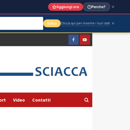
Aggiungi ora
Perche?
Entra
Clicca qui per inserire i tuoi dati
Facebook
Yountube
ort
Video
Contatti