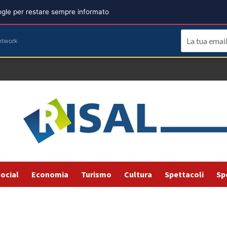
oogle per restare sempre informato
etwork
ocial
Economia
Turismo
Cultura
Spettacoli
Sp