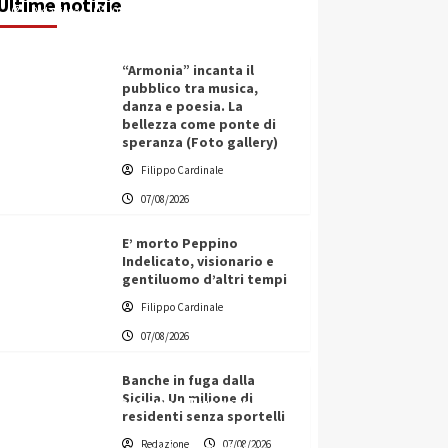
Ultime notizie
Redazione
07/08/2026
“Armonia” incanta il
pubblico tra musica,
danza e poesia. La
bellezza come ponte di
speranza (Foto gallery)
Filippo Cardinale
07/08/2026
E’ morto Peppino
Indelicato, visionario e
gentiluomo d’altri tempi
Filippo Cardinale
07/08/2026
Banche in fuga dalla
Sicilia. Un milione di
L’ingegnere saccense Buscarnera
residenti senza sportelli
partner chiave di un progetto
Redazione
07/08/2026