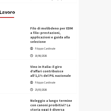
transnazionale per la transizione
ecologica
Lavoro
Filippo Cardinale
21/06/2026
Filo di molibdeno per EDM
a filo: prestazioni,
applicazioni e guida alla
selezione
Filippo Cardinale
18/06/2026
Vino in Italia: il giro
d’affari contribuisce
all’1,1% del PIL nazionale
Filippo Cardinale
25/05/2026
Noleggio a lungo termine
con canoni proibitivi? La
storia oggi è diversa