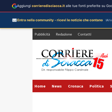
Aggiungi
corrieredisciacca.it
alle tue fonti preferite su G
Entra nella community - ricevi le notizie che contano
IA
N
Vai
Pubblicità
Redazione
Contatti
al
contenuto
Home
News
Cronaca
Politica
S