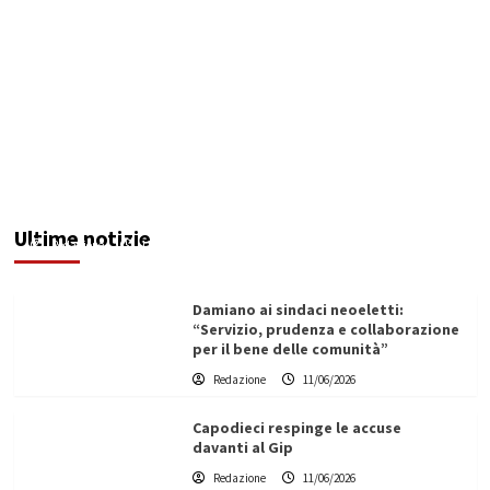
Servizio idrico: incontro a Ribera tra Aica,
amministrazione comunale e autotrasportatori
Ultime notizie
Redazione
11/06/2026
Damiano ai sindaci neoeletti:
“Servizio, prudenza e collaborazione
per il bene delle comunità”
Redazione
11/06/2026
Capodieci respinge le accuse
davanti al Gip
Redazione
11/06/2026