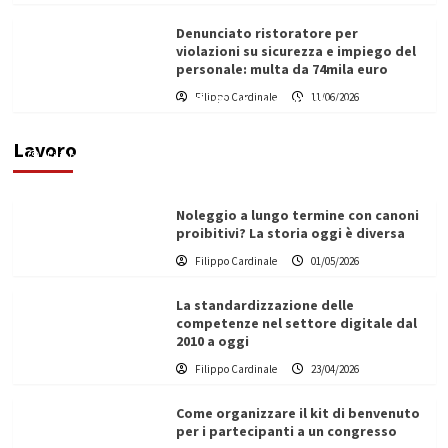
Denunciato ristoratore per
violazioni su sicurezza e impiego del
personale: multa da 74mila euro
Filippo Cardinale
11/06/2026
Vino in Italia: il giro d’affari contribuisce
all’1,1% del PIL nazionale
Lavoro
Filippo Cardinale
25/05/2026
Noleggio a lungo termine con canoni
proibitivi? La storia oggi è diversa
Filippo Cardinale
01/05/2026
La standardizzazione delle
competenze nel settore digitale dal
2010 a oggi
Filippo Cardinale
23/04/2026
Come organizzare il kit di benvenuto
per i partecipanti a un congresso