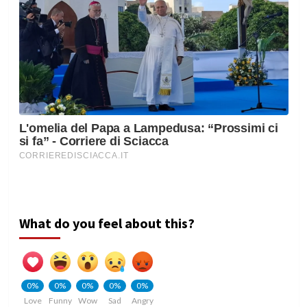
What do you feel about this?
0%
0%
0%
0%
0%
Love
Funny
Wow
Sad
Angry