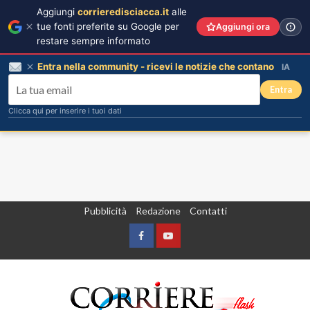
Aggiungi
corrieredisciacca.it
alle
tue fonti preferite su Google per
Aggiungi ora
restare sempre informato
Entra nella community - ricevi le notizie che contano
IA
Entra
Clicca qui per inserire i tuoi dati
Vai
Pubblicità
Redazione
Contatti
al
contenuto
Facebook
Yountube