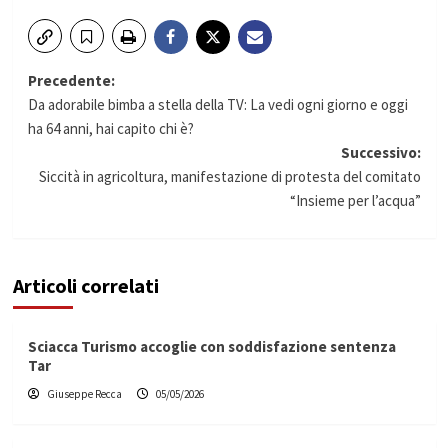
Navigazione
Precedente:
Da adorabile bimba a stella della TV: La vedi ogni giorno e oggi
articolo
ha 64 anni, hai capito chi è?
Successivo:
Siccità in agricoltura, manifestazione di protesta del comitato
“Insieme per l’acqua”
Articoli correlati
Sciacca Turismo accoglie con soddisfazione sentenza
Tar
Giuseppe Recca
05/05/2026