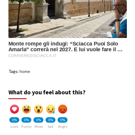
Tags:
home
What do you feel about this?
0%
0%
0%
0%
0%
Love
Funny
Wow
Sad
Angry