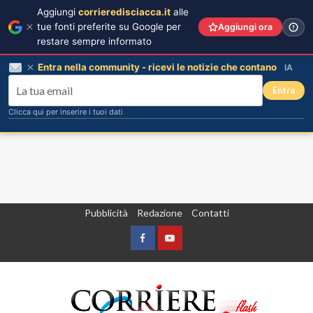
Aggiungi
corrieredisciacca.it
alle
tue fonti preferite su Google per
Aggiungi ora
restare sempre informato
Entra nella community - ricevi le notizie che contano
IA
Entra
Clicca qui per inserire i tuoi dati
Vai
Pubblicità
Redazione
Contatti
al
contenuto
Facebook
Yountube