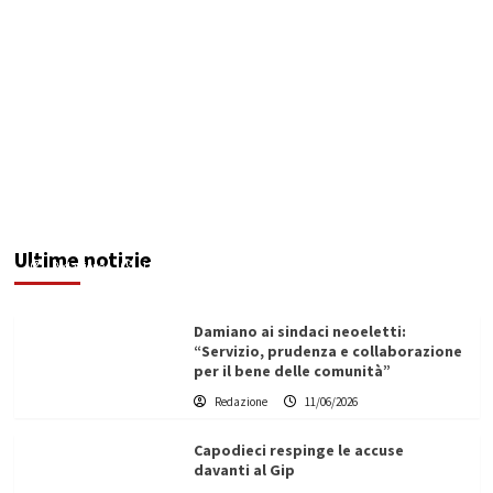
Servizio idrico: incontro a Ribera tra Aica,
amministrazione comunale e autotrasportatori
Ultime notizie
Redazione
11/06/2026
Damiano ai sindaci neoeletti:
“Servizio, prudenza e collaborazione
per il bene delle comunità”
Redazione
11/06/2026
Capodieci respinge le accuse
davanti al Gip