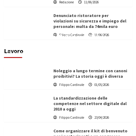
Redazione
11/06/2026
Denunciato ristoratore per
violazioni su sicurezza e impiego del
personale: multa da 74mila euro
Filippo Cardinale
11/06/2026
Vino in Italia: il giro d’affari contribuisce
all’1,1% del PIL nazionale
Lavoro
Filippo Cardinale
25/05/2026
Noleggio a lungo termine con canoni
proibitivi? La storia oggi è diversa
Filippo Cardinale
01/05/2026
La standardizzazione delle
competenze nel settore digitale dal
2010 a oggi
Filippo Cardinale
23/04/2026
Come organizzare il kit di benvenuto