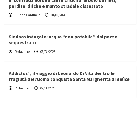
In contrada Bordea tante criticità: al buio da mesi,
perdite idriche e manto stradale dissestato
Filippo Cardinale
08/08/2026
Sindaco indagato: acqua “non potabile” dal pozzo
sequestrato
Redazione
08/08/2026
Addictus”, il viaggio di Leonardo Di Vita dentro le
fragilità dell’uomo conquista Santa Margherita di Belìce
Redazione
07/08/2026