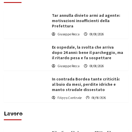
Tar annulla divieto armi ad agente:
motivazioni insufficienti della
Prefettura
Giuseppe Recca
08/08/2026
Ex ospedale, la svolta che arriva
dopo 24 anni: bene il parcheggio, ma
il ritardo pesa e fa sospettare
Giuseppe Recca
08/08/2026
In contrada Bordea tante criticità:
al buio da mesi, perdite idriche e
manto stradale dissestato
L’ingegnere saccense Buscarnera partner chiave
Filippo Cardinale
08/08/2026
di un progetto transnazionale per la transizione
ecologica
Lavoro
Filippo Cardinale
21/06/2026