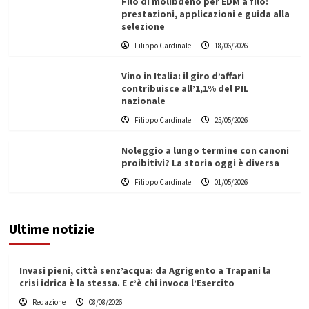
Filo di molibdeno per EDM a filo:
prestazioni, applicazioni e guida alla
selezione
Filippo Cardinale
18/06/2026
Vino in Italia: il giro d’affari
contribuisce all’1,1% del PIL
nazionale
Filippo Cardinale
25/05/2026
Noleggio a lungo termine con canoni
proibitivi? La storia oggi è diversa
Filippo Cardinale
01/05/2026
Ultime notizie
Invasi pieni, città senz’acqua: da Agrigento a Trapani la
crisi idrica è la stessa. E c’è chi invoca l’Esercito
Redazione
08/08/2026