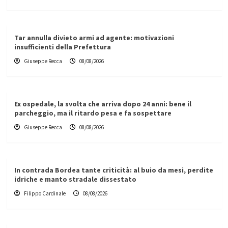
Tar annulla divieto armi ad agente: motivazioni
insufficienti della Prefettura
Giuseppe Recca
08/08/2026
Ex ospedale, la svolta che arriva dopo 24 anni: bene il
parcheggio, ma il ritardo pesa e fa sospettare
Giuseppe Recca
08/08/2026
In contrada Bordea tante criticità: al buio da mesi, perdite
idriche e manto stradale dissestato
Filippo Cardinale
08/08/2026