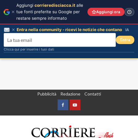
Aggiungi
corrieredisciacca.it
alle
tue fonti preferite su Google per
Aggiungi ora
restare sempre informato
Entra nella community - ricevi le notizie che contano
IA
Entra
Clicca qui per inserire i tuoi dati
Vai
Pubblicità
Redazione
Contatti
al
contenuto
Facebook
Yountube