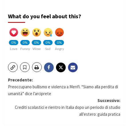
What do you feel about this?
0%
0%
0%
0%
0%
Love
Funny
Wow
Sad
Angry
Navigazione
Precedente:
Preoccupano bullismo e violenza a Menfi. “Siamo alla perdita di
articolo
umanità” dice l’arciprete
Successivo:
Crediti scolastici e rientro in Italia dopo un periodo di studio
all’estero: guida pratica