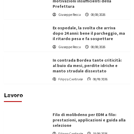
motivazioni insufficienti della
Prefettura
Giuseppe Recca
08/08/2026
Ex ospedale, la svolta che arriva
dopo 24 anni: bene il parcheggio, ma
il ritardo pesa e fa sospettare
Giuseppe Recca
08/08/2026
In contrada Bordea tante criticità:
al buio da mesi, perdite idriche e
manto stradale dissestato
L’ingegnere saccense Buscarnera partner chiave
Filippo Cardinale
08/08/2026
di un progetto transnazionale per la transizione
ecologica
Lavoro
Filippo Cardinale
21/06/2026
Filo di molibdeno per EDM a filo:
prestazioni, applicazioni e guida alla
selezione
Filippo Cardinale
18/06/2026