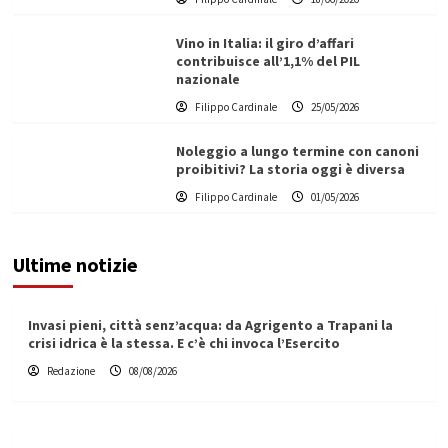
Vino in Italia: il giro d’affari
contribuisce all’1,1% del PIL
nazionale
Filippo Cardinale
25/05/2026
Noleggio a lungo termine con canoni
proibitivi? La storia oggi è diversa
Filippo Cardinale
01/05/2026
Ultime notizie
Invasi pieni, città senz’acqua: da Agrigento a Trapani la
crisi idrica è la stessa. E c’è chi invoca l’Esercito
Redazione
08/08/2026