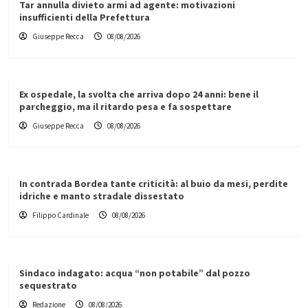
Tar annulla divieto armi ad agente: motivazioni
insufficienti della Prefettura
Giuseppe Recca
08/08/2026
Ex ospedale, la svolta che arriva dopo 24 anni: bene il
parcheggio, ma il ritardo pesa e fa sospettare
Giuseppe Recca
08/08/2026
In contrada Bordea tante criticità: al buio da mesi, perdite
idriche e manto stradale dissestato
Filippo Cardinale
08/08/2026
Sindaco indagato: acqua “non potabile” dal pozzo
sequestrato
Redazione
08/08/2026