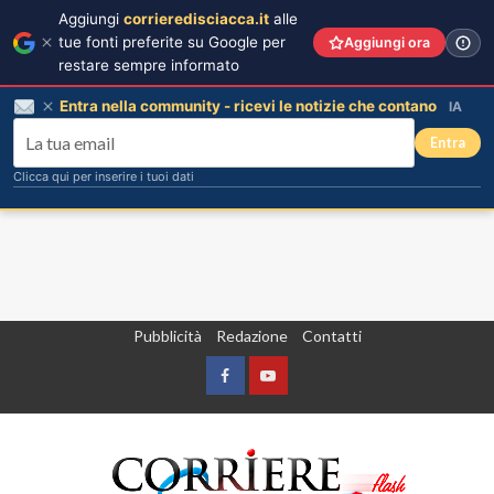
Aggiungi
corrieredisciacca.it
alle
tue fonti preferite su Google per
Aggiungi ora
restare sempre informato
Entra nella community - ricevi le notizie che contano
IA
Entra
Clicca qui per inserire i tuoi dati
Vai
Pubblicità
Redazione
Contatti
al
contenuto
Facebook
Yountube