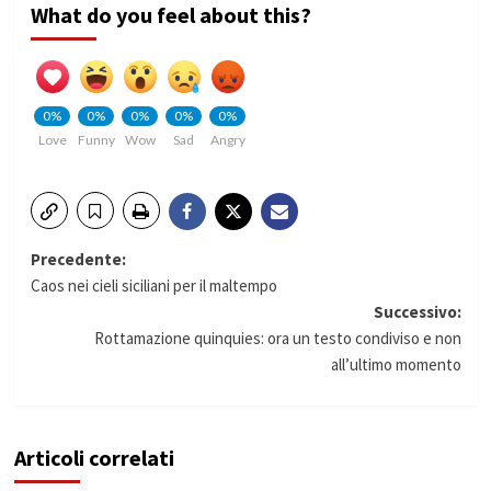
What do you feel about this?
0%
0%
0%
0%
0%
Love
Funny
Wow
Sad
Angry
Navigazione
Precedente:
Caos nei cieli siciliani per il maltempo
articolo
Successivo:
Rottamazione quinquies: ora un testo condiviso e non
all’ultimo momento
Articoli correlati