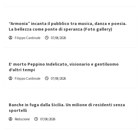
“Armonia” incanta il pubblico tra musica, danza e poesia.
La bellezza come ponte di speranza (Foto gallery)
Filippo Cardinale
07/08/2026
E’ morto Peppino Indelicato, visionario e gentiluomo
d’altri tempi
Filippo Cardinale
07/08/2026
Banche in fuga dalla Sicilia. Un milione di residenti senza
sportelli
Redazione
07/08/2026