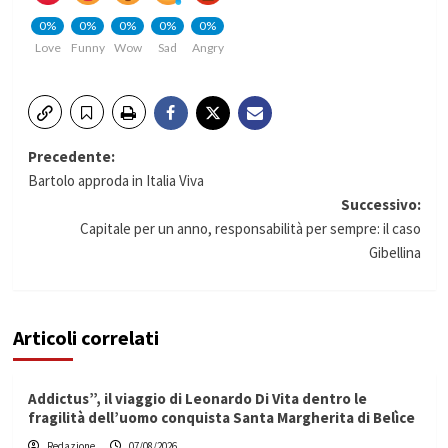
0%
0%
0%
0%
0%
Love
Funny
Wow
Sad
Angry
Navigazione
Precedente:
Bartolo approda in Italia Viva
articolo
Successivo:
Capitale per un anno, responsabilità per sempre: il caso
Gibellina
Articoli correlati
Addictus”, il viaggio di Leonardo Di Vita dentro le
fragilità dell’uomo conquista Santa Margherita di Belìce
Redazione
07/08/2026