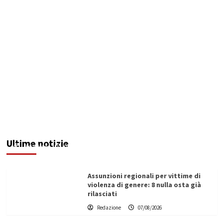
Addictus”, il viaggio di Leonardo Di Vita dentro
le fragilità dell’uomo conquista Santa
Margherita di Belìce
Ultime notizie
Redazione
07/08/2026
Assunzioni regionali per vittime di
violenza di genere: 8 nulla osta già
rilasciati
Redazione
07/08/2026