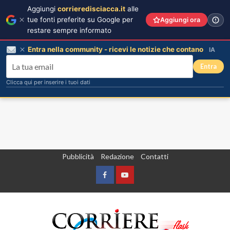
Aggiungi
corrieredisciacca.it
alle
tue fonti preferite su Google per
Aggiungi ora
restare sempre informato
Entra nella community - ricevi le notizie che contano
IA
Entra
Clicca qui per inserire i tuoi dati
Vai
Pubblicità
Redazione
Contatti
al
contenuto
Facebook
Yountube