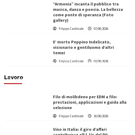
“Armonia” incanta il pubblico tra
musica, danza e poesia. La bellezza
come ponte di speranza (Foto
gallery)
Filippo Cardinale
07/08/2026
E’ morto Peppino Indelicato,
visionario e gentiluomo d’altri
tempi
L’ingegnere saccense Buscarnera partner chiave
Filippo Cardinale
07/08/2026
di un progetto transnazionale per la transizione
ecologica
Lavoro
Filippo Cardinale
21/06/2026
Filo di molibdeno per EDM a filo:
prestazioni, applicazioni e guida alla
selezione
Filippo Cardinale
18/06/2026
Vino in Italia: il giro d’affari
contribuisce all’1,1% del PIL