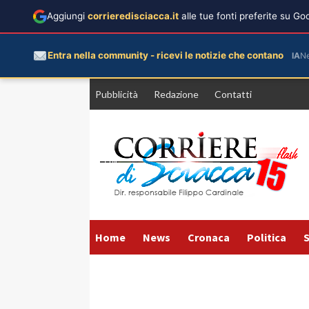
Aggiungi
corrieredisciacca.it
alle tue fonti preferite su G
Entra nella community - ricevi le notizie che contano
IA
N
Vai
Pubblicità
Redazione
Contatti
al
contenuto
Home
News
Cronaca
Politica
S