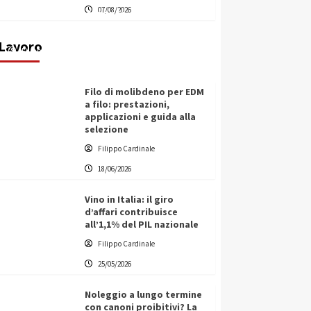
07/08/2026
transnazionale per la transizione
ecologica
Lavoro
Filippo Cardinale
21/06/2026
Filo di molibdeno per EDM
a filo: prestazioni,
applicazioni e guida alla
selezione
Filippo Cardinale
18/06/2026
Vino in Italia: il giro
d’affari contribuisce
all’1,1% del PIL nazionale
Filippo Cardinale
25/05/2026
Noleggio a lungo termine
con canoni proibitivi? La