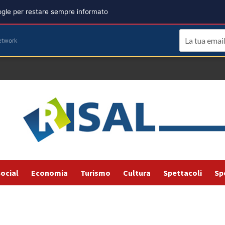
oogle per restare sempre informato
etwork
ocial
Economia
Turismo
Cultura
Spettacoli
Sp