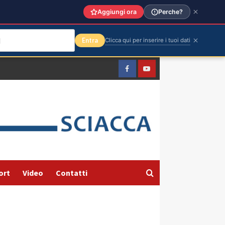
Aggiungi ora
Perche?
Entra
Clicca qui per inserire i tuoi dati
Facebook
Yountube
ort
Video
Contatti