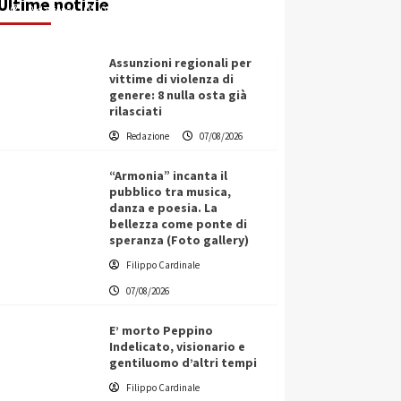
Ultime notizie
Redazione
07/08/2026
Assunzioni regionali per
vittime di violenza di
genere: 8 nulla osta già
rilasciati
Redazione
07/08/2026
“Armonia” incanta il
pubblico tra musica,
danza e poesia. La
bellezza come ponte di
speranza (Foto gallery)
Filippo Cardinale
07/08/2026
E’ morto Peppino
Indelicato, visionario e
gentiluomo d’altri tempi
L’ingegnere saccense Buscarnera
Filippo Cardinale
partner chiave di un progetto