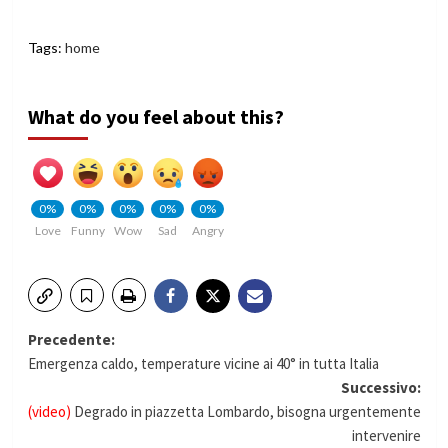
Tags:
home
What do you feel about this?
0%
0%
0%
0%
0%
Love
Funny
Wow
Sad
Angry
Navigazione
Precedente:
Emergenza caldo, temperature vicine ai 40° in tutta Italia
articolo
Successivo:
(video)
Degrado in piazzetta Lombardo, bisogna urgentemente
intervenire