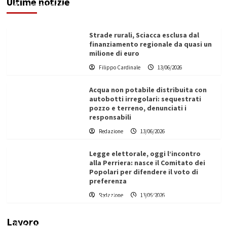
Ultime notizie
Filippo Cardinale
13/06/2026
Strade rurali, Sciacca esclusa dal
finanziamento regionale da quasi un
milione di euro
Filippo Cardinale
13/06/2026
Acqua non potabile distribuita con
autobotti irregolari: sequestrati
pozzo e terreno, denunciati i
responsabili
Redazione
13/06/2026
Legge elettorale, oggi l’incontro
alla Perriera: nasce il Comitato dei
Popolari per difendere il voto di
preferenza
Redazione
13/06/2026
Vino in Italia: il giro d’affari contribuisce
all’1,1% del PIL nazionale
Lavoro
Filippo Cardinale
25/05/2026