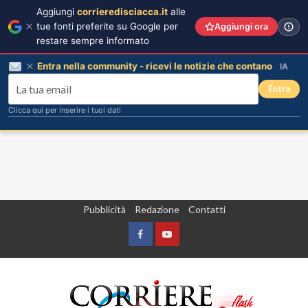
Aggiungi
corrieredisciacca.it
alle
tue fonti preferite su Google per
Aggiungi ora
restare sempre informato
Entra nella community - ricevi le notizie che contano
IA
Entra
Clicca qui per inserire i tuoi dati
Vai
Pubblicità
Redazione
Contatti
al
contenuto
Facebook
Yountube