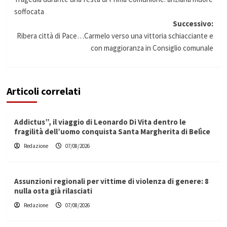
articolo
soffocata
Successivo:
Ribera città di Pace…Carmelo verso una vittoria schiacciante e
con maggioranza in Consiglio comunale
Articoli correlati
Addictus”, il viaggio di Leonardo Di Vita dentro le
fragilità dell’uomo conquista Santa Margherita di Belìce
Redazione
07/08/2026
Assunzioni regionali per vittime di violenza di genere: 8
nulla osta già rilasciati
Redazione
07/08/2026