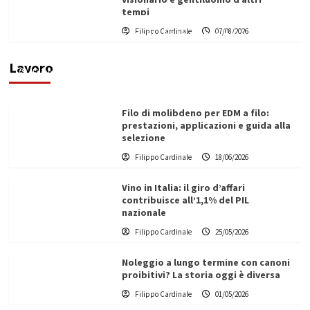
tempi
L’ingegnere saccense Buscarnera partner chiave
Filippo Cardinale
07/08/2026
di un progetto transnazionale per la transizione
ecologica
Lavoro
Filippo Cardinale
21/06/2026
Filo di molibdeno per EDM a filo:
prestazioni, applicazioni e guida alla
selezione
Filippo Cardinale
18/06/2026
Vino in Italia: il giro d’affari
contribuisce all’1,1% del PIL
nazionale
Filippo Cardinale
25/05/2026
Noleggio a lungo termine con canoni
proibitivi? La storia oggi è diversa
Filippo Cardinale
01/05/2026