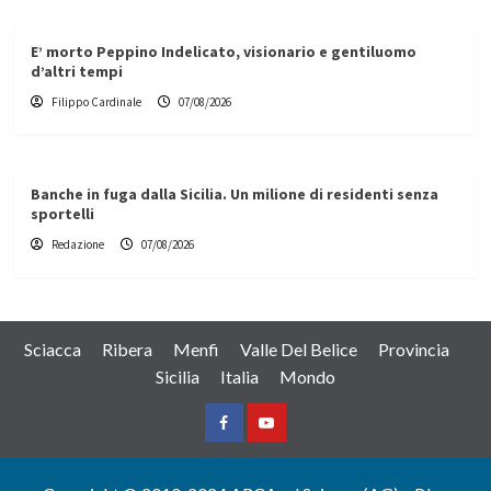
E’ morto Peppino Indelicato, visionario e gentiluomo
d’altri tempi
Filippo Cardinale
07/08/2026
Banche in fuga dalla Sicilia. Un milione di residenti senza
sportelli
Redazione
07/08/2026
Sciacca
Ribera
Menfi
Valle Del Belice
Provincia
Sicilia
Italia
Mondo
Facebook
Yountube