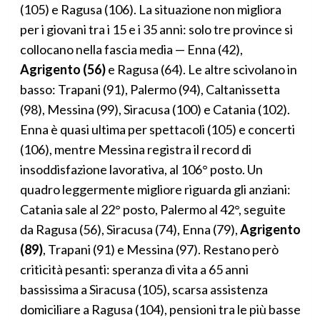
(105) e Ragusa (106). La situazione non migliora
per i giovani tra i 15 e i 35 anni: solo tre province si
collocano nella fascia media — Enna (42),
Agrigento (56)
e Ragusa (64). Le altre scivolano in
basso: Trapani (91), Palermo (94), Caltanissetta
(98), Messina (99), Siracusa (100) e Catania (102).
Enna è quasi ultima per spettacoli (105) e concerti
(106), mentre Messina registra il record di
insoddisfazione lavorativa, al 106° posto. Un
quadro leggermente migliore riguarda gli anziani:
Catania sale al 22° posto, Palermo al 42°, seguite
da Ragusa (56), Siracusa (74), Enna (79),
Agrigento
(89)
, Trapani (91) e Messina (97). Restano però
criticità pesanti: speranza di vita a 65 anni
bassissima a Siracusa (105), scarsa assistenza
domiciliare a Ragusa (104), pensioni tra le più basse