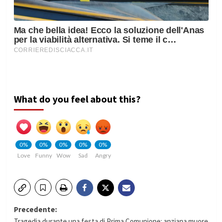
What do you feel about this?
0%
0%
0%
0%
0%
Love
Funny
Wow
Sad
Angry
Navigazione
Precedente:
Tragedia durante una festa di Prima Comunione: anziana muore