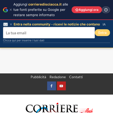
Aggiungi
corrieredisciacca.it
alle
tue fonti preferite su Google per
Aggiungi ora
restare sempre informato
Entra nella community - ricevi le notizie che contano
IA
Entra
Clicca qui per inserire i tuoi dati
Vai
Pubblicità
Redazione
Contatti
al
contenuto
Facebook
Yountube