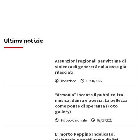
Addictus”, il viaggio di Leonardo Di Vita dentro
le fragilità dell’uomo conquista Santa
Margherita di Belìce
Ultime notizie
Redazione
07/08/2026
Assunzioni regionali per vittime di
violenza di genere: 8 nulla osta già
rilasciati
Redazione
07/08/2026
“Armonia” incanta il pubblico tra
musica, danza e poesia. La bellezza
come ponte di speranza (Foto
gallery)
Filippo Cardinale
07/08/2026
E’ morto Peppino Indelicato,
visionario e gentiluomo d’altri