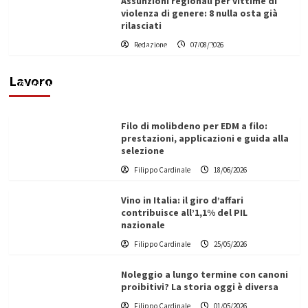
Assunzioni regionali per vittime di
violenza di genere: 8 nulla osta già
rilasciati
L’ingegnere saccense Buscarnera partner chiave
Redazione
07/08/2026
di un progetto transnazionale per la transizione
ecologica
Lavoro
Filippo Cardinale
21/06/2026
Filo di molibdeno per EDM a filo:
prestazioni, applicazioni e guida alla
selezione
Filippo Cardinale
18/06/2026
Vino in Italia: il giro d’affari
contribuisce all’1,1% del PIL
nazionale
Filippo Cardinale
25/05/2026
Noleggio a lungo termine con canoni
proibitivi? La storia oggi è diversa
Filippo Cardinale
01/05/2026