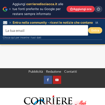
Aggiungi
corrieredisciacca.it
alle
tue fonti preferite su Google per
Aggiungi ora
restare sempre informato
Entra nella community - ricevi le notizie che contano
IA
Entra
Clicca qui per inserire i tuoi dati
Vai
Pubblicità
Redazione
Contatti
al
contenuto
Facebook
Yountube