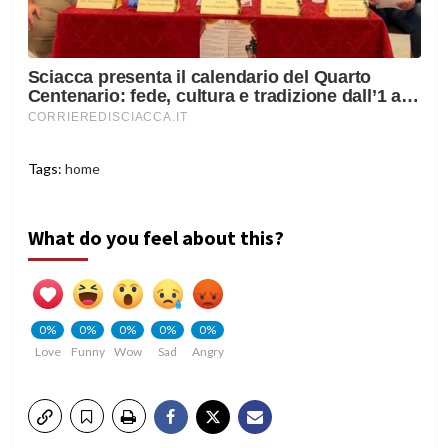
Tags:
home
What do you feel about this?
0%
0%
0%
0%
0%
Love
Funny
Wow
Sad
Angry