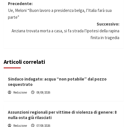
Navigazione
Precedente:
Ue, Meloni “Buon lavoro a presidenza belga, l’Italia farà sua
articolo
parte”
Successivo:
Anziana trovata morta a casa, si fa strada l’ipotesi della rapina
finita in tragedia
Articoli correlati
Sindaco indagato: acqua “non potabile” dal pozzo
sequestrato
Redazione
08/08/2026
Assunzioni regionali per vittime di violenza di genere: 8
nulla osta già rilasciati
Redazione
07/08/2026