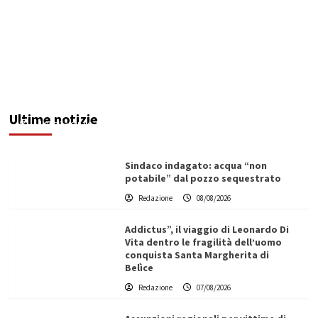
In contrada Bordea tante criticità: al buio da
mesi, perdite idriche e manto stradale
dissestato
Ultime notizie
Filippo Cardinale
08/08/2026
Sindaco indagato: acqua “non
potabile” dal pozzo sequestrato
Redazione
08/08/2026
Addictus”, il viaggio di Leonardo Di
Vita dentro le fragilità dell’uomo
conquista Santa Margherita di
Belìce
Redazione
07/08/2026