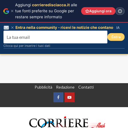
Aggiungi
corrieredisciacca.it
alle
tue fonti preferite su Google per
Aggiungi ora
restare sempre informato
Entra nella community - ricevi le notizie che contano
IA
Entra
Clicca qui per inserire i tuoi dati
Vai
Pubblicità
Redazione
Contatti
al
contenuto
Facebook
Yountube