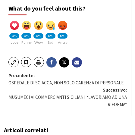
What do you feel about this?
0%
0%
0%
0%
0%
Love
Funny
Wow
Sad
Angry
Navigazione
Precedente:
OSPEDALE DI SCIACCA, NON SOLO CARENZA DI PERSONALE
articolo
Successivo:
MUSUMECI AI COMMERCIANTI SICILIANI: “LAVORIAMO AD UNA
RIFORMA”
Articoli correlati