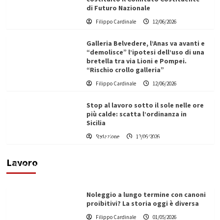
di Futuro Nazionale
Filippo Cardinale
12/06/2026
Galleria Belvedere, l’Anas va avanti e
“demolisce” l’ipotesi dell’uso di una
bretella tra via Lioni e Pompei.
“Rischio crollo galleria”
Filippo Cardinale
12/06/2026
Stop al lavoro sotto il sole nelle ore
più calde: scatta l’ordinanza in
Sicilia
Redazione
12/06/2026
Vino in Italia: il giro d’affari contribuisce
all’1,1% del PIL nazionale
Lavoro
Filippo Cardinale
25/05/2026
Noleggio a lungo termine con canoni
proibitivi? La storia oggi è diversa
Filippo Cardinale
01/05/2026