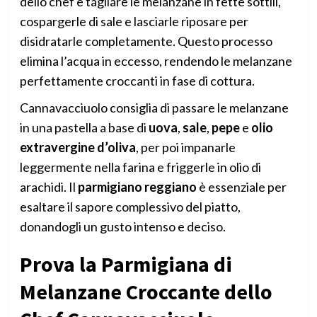
dello chef è tagliare le melanzane in fette sottili,
cospargerle di sale e lasciarle riposare per
disidratarle completamente. Questo processo
elimina l’acqua in eccesso, rendendo le melanzane
perfettamente croccanti in fase di cottura.
Cannavacciuolo consiglia di passare le melanzane
in una pastella a base di
uova
,
sale
,
pepe
e
olio
extravergine d’oliva
, per poi impanarle
leggermente nella farina e friggerle in olio di
arachidi. Il
parmigiano reggiano
è essenziale per
esaltare il sapore complessivo del piatto,
donandogli un gusto intenso e deciso.
Prova la Parmigiana di
Melanzane Croccante dello