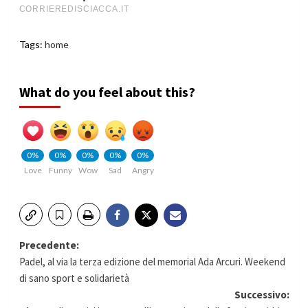
Tags:
home
What do you feel about this?
0%
0%
0%
0%
0%
Love
Funny
Wow
Sad
Angry
Navigazione
Precedente:
Padel, al via la terza edizione del memorial Ada Arcuri. Weekend
articolo
di sano sport e solidarietà
Successivo: