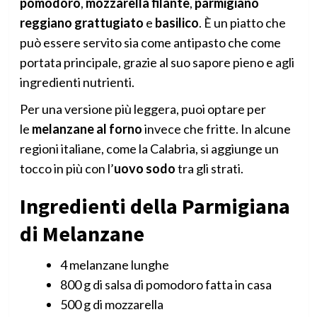
pomodoro
,
mozzarella filante
,
parmigiano
reggiano grattugiato
e
basilico
. È un piatto che
può essere servito sia come antipasto che come
portata principale, grazie al suo sapore pieno e agli
ingredienti nutrienti.
Per una versione più leggera, puoi optare per
le
melanzane al forno
invece che fritte. In alcune
regioni italiane, come la Calabria, si aggiunge un
tocco in più con l’
uovo sodo
tra gli strati.
Ingredienti della Parmigiana
di Melanzane
4 melanzane lunghe
800 g di salsa di pomodoro fatta in casa
500 g di mozzarella