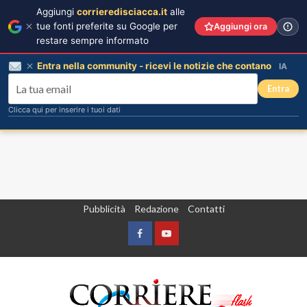
Aggiungi
corrieredisciacca.it
alle
tue fonti preferite su Google per
Aggiungi ora
restare sempre informato
Entra nella community - ricevi le notizie che contano
IA
Entra
Clicca qui per inserire i tuoi dati
Vai
Pubblicità
Redazione
Contatti
al
contenuto
Facebook
Yountube