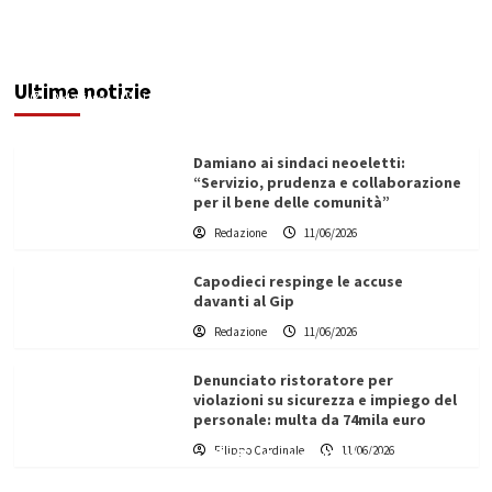
Servizio idrico: incontro a Ribera tra Aica,
amministrazione comunale e autotrasportatori
Ultime notizie
Redazione
11/06/2026
Damiano ai sindaci neoeletti:
“Servizio, prudenza e collaborazione
per il bene delle comunità”
Redazione
11/06/2026
Capodieci respinge le accuse
davanti al Gip
Redazione
11/06/2026
Denunciato ristoratore per
violazioni su sicurezza e impiego del
personale: multa da 74mila euro
Filippo Cardinale
11/06/2026
Vino in Italia: il giro d’affari contribuisce
all’1,1% del PIL nazionale