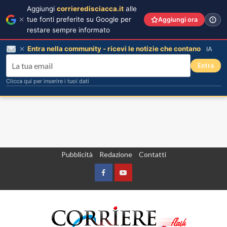
Aggiungi
corrieredisciacca.it
alle
tue fonti preferite su Google per
Aggiungi ora
restare sempre informato
Entra nella community - ricevi le notizie che contano
IA
Entra
Clicca qui per inserire i tuoi dati
Vai
Pubblicità
Redazione
Contatti
al
contenuto
Facebook
Yountube