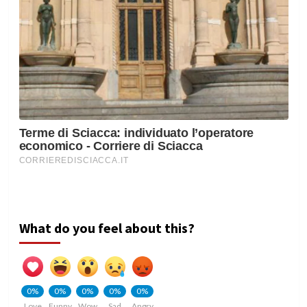
What do you feel about this?
0%
0%
0%
0%
0%
Love
Funny
Wow
Sad
Angry