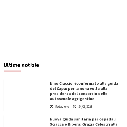
Isola ecologica, si accede con codice fiscale
dell’intestatario della TARI
Ultime notizie
Filippo Cardinale
24/06/2026
Nino Ciaccio riconfermato alla guida
del Capa: per la nona volta alla
presidenza del consorzio delle
autoscuole agrigentine
Redazione
24/06/2026
Nuova guida sanitaria per ospedali
Sciacca e Ribera: Grazia Celestri alla