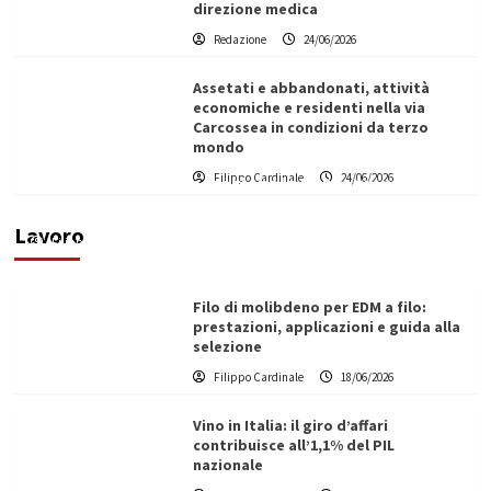
direzione medica
Redazione
24/06/2026
Assetati e abbandonati, attività
economiche e residenti nella via
Carcossea in condizioni da terzo
mondo
L’ingegnere saccense Buscarnera partner chiave
Filippo Cardinale
24/06/2026
di un progetto transnazionale per la transizione
ecologica
Lavoro
Filippo Cardinale
21/06/2026
Filo di molibdeno per EDM a filo:
prestazioni, applicazioni e guida alla
selezione
Filippo Cardinale
18/06/2026
Vino in Italia: il giro d’affari
contribuisce all’1,1% del PIL
nazionale