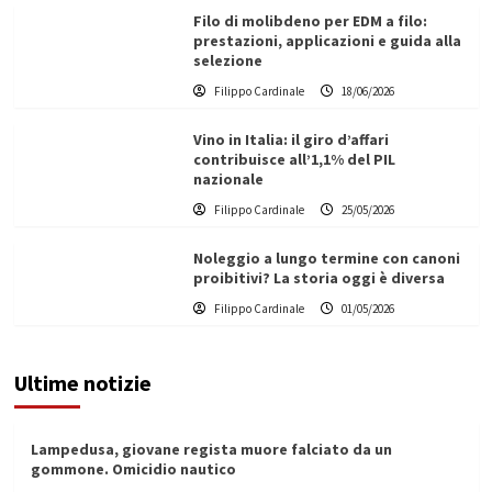
Filo di molibdeno per EDM a filo:
prestazioni, applicazioni e guida alla
selezione
Filippo Cardinale
18/06/2026
Vino in Italia: il giro d’affari
contribuisce all’1,1% del PIL
nazionale
Filippo Cardinale
25/05/2026
Noleggio a lungo termine con canoni
proibitivi? La storia oggi è diversa
Filippo Cardinale
01/05/2026
Ultime notizie
Lampedusa, giovane regista muore falciato da un
gommone. Omicidio nautico