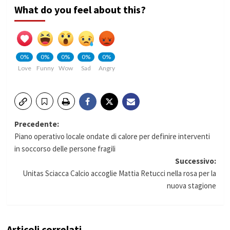
What do you feel about this?
0%
0%
0%
0%
0%
Love
Funny
Wow
Sad
Angry
Navigazione
Precedente:
Piano operativo locale ondate di calore per definire interventi
articolo
in soccorso delle persone fragili
Successivo:
Unitas Sciacca Calcio accoglie Mattia Retucci nella rosa per la
nuova stagione
Articoli correlati