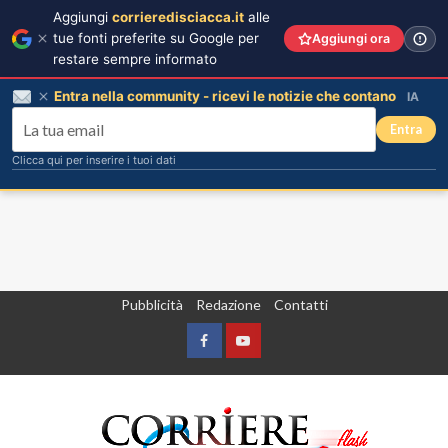
Aggiungi
corrieredisciacca.it
alle
tue fonti preferite su Google per
Aggiungi ora
restare sempre informato
Entra nella community - ricevi le notizie che contano
IA
Entra
Clicca qui per inserire i tuoi dati
Vai
Pubblicità
Redazione
Contatti
al
contenuto
Facebook
Yountube