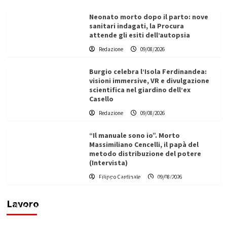
Neonato morto dopo il parto: nove
sanitari indagati, la Procura
attende gli esiti dell’autopsia
Redazione
09/08/2026
Burgio celebra l’Isola Ferdinandea:
visioni immersive, VR e divulgazione
scientifica nel giardino dell’ex
Casello
Redazione
09/08/2026
“Il manuale sono io”. Morto
Massimiliano Cencelli, il papà del
metodo distribuzione del potere
(Intervista)
L’ingegnere saccense Buscarnera partner chiave
Filippo Cardinale
09/08/2026
di un progetto transnazionale per la transizione
ecologica
Lavoro
Filippo Cardinale
21/06/2026