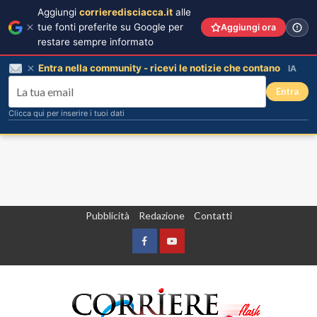
Aggiungi
corrieredisciacca.it
alle
tue fonti preferite su Google per
Aggiungi ora
restare sempre informato
Entra nella community - ricevi le notizie che contano
IA
Entra
Clicca qui per inserire i tuoi dati
Vai
Pubblicità
Redazione
Contatti
al
contenuto
Facebook
Yountube