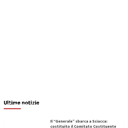
Maxi operazione “Abisso”: 15 arresti tra Italia e
Malta
Ultime notizie
Redazione
12/06/2026
Il “Generale” sbarca a Sciacca:
costituito il Comitato Costituente