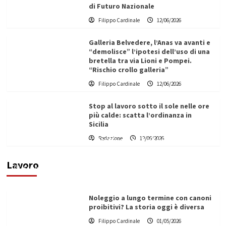
di Futuro Nazionale
Filippo Cardinale
12/06/2026
Galleria Belvedere, l’Anas va avanti e
“demolisce” l’ipotesi dell’uso di una
bretella tra via Lioni e Pompei.
“Rischio crollo galleria”
Filippo Cardinale
12/06/2026
Stop al lavoro sotto il sole nelle ore
più calde: scatta l’ordinanza in
Sicilia
Redazione
12/06/2026
Vino in Italia: il giro d’affari contribuisce
all’1,1% del PIL nazionale
Lavoro
Filippo Cardinale
25/05/2026
Noleggio a lungo termine con canoni
proibitivi? La storia oggi è diversa
Filippo Cardinale
01/05/2026