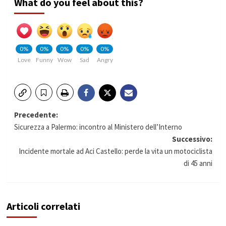
What do you feel about this?
0%
0%
0%
0%
0%
Love
Funny
Wow
Sad
Angry
Navigazione
Precedente:
Sicurezza a Palermo: incontro al Ministero dell’Interno
articolo
Successivo:
Incidente mortale ad Aci Castello: perde la vita un motociclista
di 45 anni
Articoli correlati