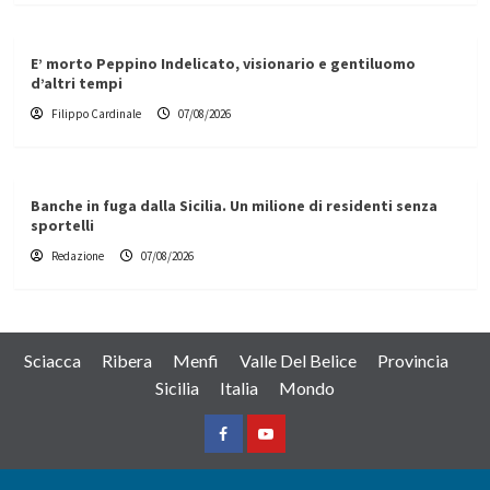
E’ morto Peppino Indelicato, visionario e gentiluomo
d’altri tempi
Filippo Cardinale
07/08/2026
Banche in fuga dalla Sicilia. Un milione di residenti senza
sportelli
Redazione
07/08/2026
Sciacca
Ribera
Menfi
Valle Del Belice
Provincia
Sicilia
Italia
Mondo
Facebook
Yountube