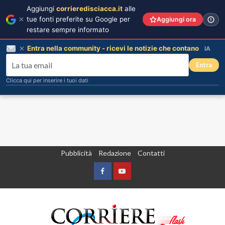
Aggiungi
corrieredisciacca.it
alle
tue fonti preferite su Google per
Aggiungi ora
restare sempre informato
Entra nella community - ricevi le notizie che contano
IA
Entra
Clicca qui per inserire i tuoi dati
Vai
Pubblicità
Redazione
Contatti
al
contenuto
Facebook
Yountube