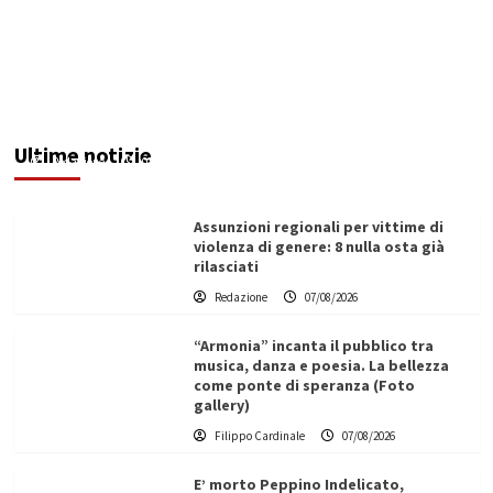
Addictus”, il viaggio di Leonardo Di Vita dentro
le fragilità dell’uomo conquista Santa
Margherita di Belìce
Ultime notizie
Redazione
07/08/2026
Assunzioni regionali per vittime di
violenza di genere: 8 nulla osta già
rilasciati
Redazione
07/08/2026
“Armonia” incanta il pubblico tra
musica, danza e poesia. La bellezza
come ponte di speranza (Foto
gallery)
Filippo Cardinale
07/08/2026
E’ morto Peppino Indelicato,