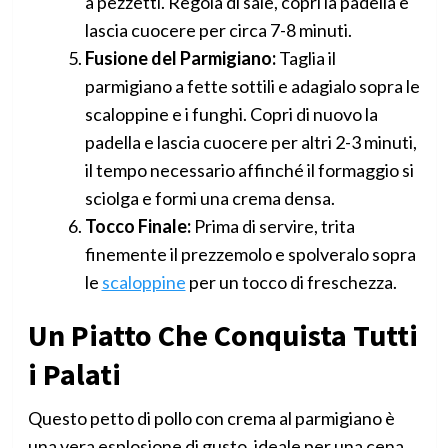
a pezzetti. Regola di sale, copri la padella e
lascia cuocere per circa 7-8 minuti.
Fusione del Parmigiano:
Taglia il
parmigiano a fette sottili e adagialo sopra le
scaloppine e i funghi. Copri di nuovo la
padella e lascia cuocere per altri 2-3 minuti,
il tempo necessario affinché il formaggio si
sciolga e formi una crema densa.
Tocco Finale:
Prima di servire, trita
finemente il prezzemolo e spolveralo sopra
le
scaloppine
per un tocco di freschezza.
Un Piatto Che Conquista Tutti
i Palati
Questo petto di pollo con crema al parmigiano è
una vera esplosione di gusto, ideale per una cena