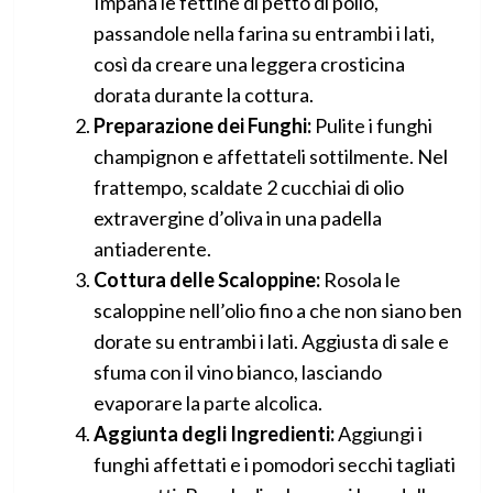
Impana le fettine di petto di pollo,
passandole nella farina su entrambi i lati,
così da creare una leggera crosticina
dorata durante la cottura.
Preparazione dei Funghi:
Pulite i funghi
champignon e affettateli sottilmente. Nel
frattempo, scaldate 2 cucchiai di olio
extravergine d’oliva in una padella
antiaderente.
Cottura delle Scaloppine:
Rosola le
scaloppine nell’olio fino a che non siano ben
dorate su entrambi i lati. Aggiusta di sale e
sfuma con il vino bianco, lasciando
evaporare la parte alcolica.
Aggiunta degli Ingredienti:
Aggiungi i
funghi affettati e i pomodori secchi tagliati