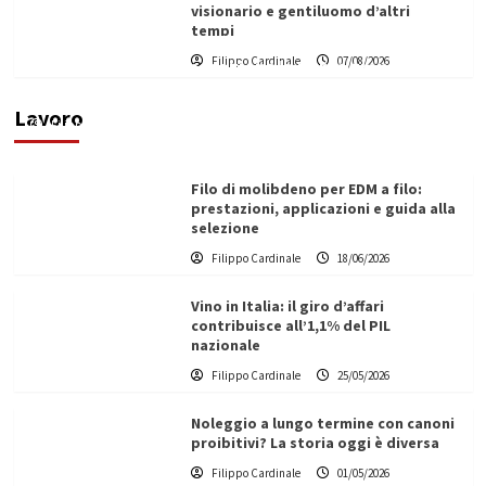
visionario e gentiluomo d’altri
tempi
L’ingegnere saccense Buscarnera partner chiave
Filippo Cardinale
07/08/2026
di un progetto transnazionale per la transizione
ecologica
Lavoro
Filippo Cardinale
21/06/2026
Filo di molibdeno per EDM a filo:
prestazioni, applicazioni e guida alla
selezione
Filippo Cardinale
18/06/2026
Vino in Italia: il giro d’affari
contribuisce all’1,1% del PIL
nazionale
Filippo Cardinale
25/05/2026
Noleggio a lungo termine con canoni
proibitivi? La storia oggi è diversa
Filippo Cardinale
01/05/2026