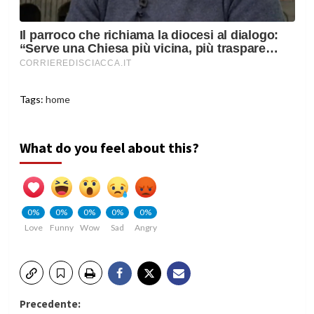
Tags:
home
What do you feel about this?
0%
0%
0%
0%
0%
Love
Funny
Wow
Sad
Angry
Navigazione
Precedente: