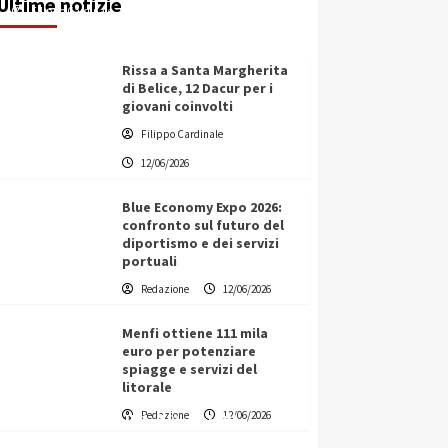
Ultime notizie
Filippo Cardinale
12/06/2026
Rissa a Santa Margherita
di Belice, 12 Dacur per i
giovani coinvolti
Filippo Cardinale
12/06/2026
Blue Economy Expo 2026:
confronto sul futuro del
diportismo e dei servizi
portuali
Redazione
12/06/2026
Menfi ottiene 111 mila
euro per potenziare
spiagge e servizi del
litorale
Vino in Italia: il giro d’affari
Redazione
12/06/2026
contribuisce all’1,1% del PIL
nazionale