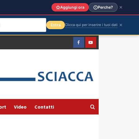
Aggiungi ora
Perche?
Entra
Clicca qui per inserire i tuoi dati
Facebook
Yountube
ort
Video
Contatti