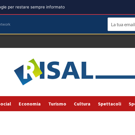
oogle per restare sempre informato
etwork
ocial
Economia
Turismo
Cultura
Spettacoli
Sp