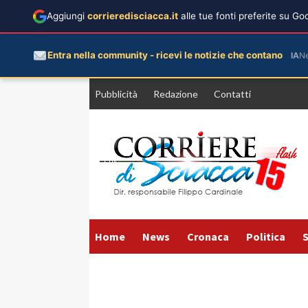
Aggiungi
corrieredisciacca.it
alle tue fonti preferite su G
Entra nella community - ricevi le notizie che contano
IA
N
Vai
Pubblicità
Redazione
Contatti
al
contenuto
Home
News
Cronaca
Politica
S