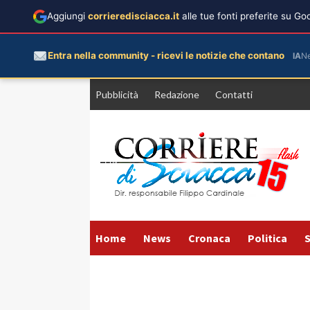
Aggiungi
corrieredisciacca.it
alle tue fonti preferite su G
Entra nella community - ricevi le notizie che contano
IA
N
Vai
Pubblicità
Redazione
Contatti
al
contenuto
Home
News
Cronaca
Politica
S