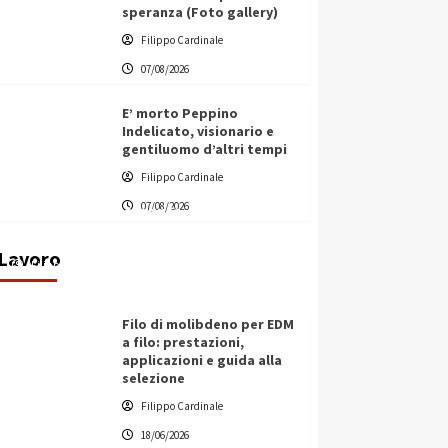
speranza (Foto gallery)
Filippo Cardinale
07/08/2026
E’ morto Peppino
Indelicato, visionario e
gentiluomo d’altri tempi
L’ingegnere saccense Buscarnera
Filippo Cardinale
partner chiave di un progetto
07/08/2026
transnazionale per la transizione
ecologica
Lavoro
Filippo Cardinale
21/06/2026
Filo di molibdeno per EDM
a filo: prestazioni,
applicazioni e guida alla
selezione
Filippo Cardinale
18/06/2026