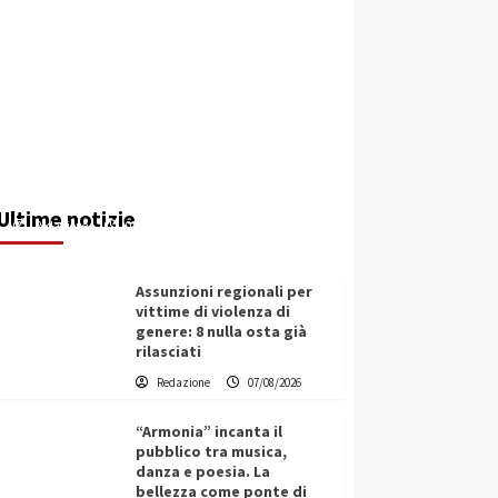
Addictus”, il viaggio di Leonardo Di
Vita dentro le fragilità dell’uomo
conquista Santa Margherita di
Belìce
Ultime notizie
Redazione
07/08/2026
Assunzioni regionali per
vittime di violenza di
genere: 8 nulla osta già
rilasciati
Redazione
07/08/2026
“Armonia” incanta il
pubblico tra musica,
danza e poesia. La
bellezza come ponte di