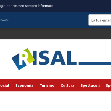
oogle per restare sempre informato
etwork
ocial
Economia
Turismo
Cultura
Spettacoli
Sp