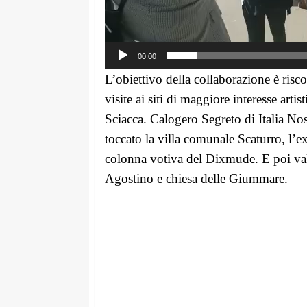
00:00
L’obiettivo della collaborazione è riscop
visite ai siti di maggiore
interesse artis
Sciacca
.
Calogero Segreto di Italia No
toccato la v
illa comunale Scaturro, l’
colonna votiva del Dixmude. E poi vall
Agostino e chiesa delle Giummare.