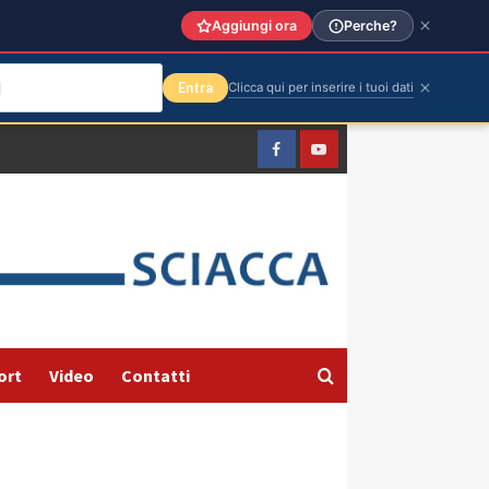
Aggiungi ora
Perche?
Entra
Clicca qui per inserire i tuoi dati
Facebook
Yountube
ort
Video
Contatti