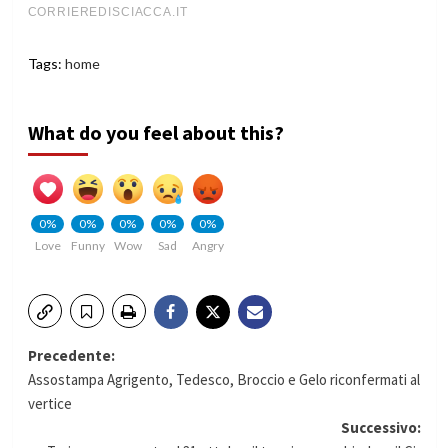
Tags:
home
What do you feel about this?
0%
0%
0%
0%
0%
Love
Funny
Wow
Sad
Angry
Navigazione
Precedente:
Assostampa Agrigento, Tedesco, Broccio e Gelo riconfermati al
articolo
vertice
Successivo: