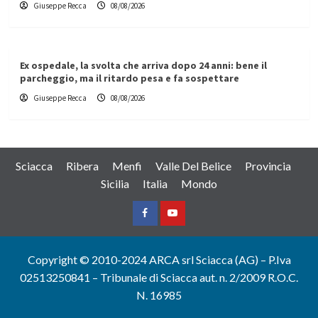
Giuseppe Recca
08/08/2026
Ex ospedale, la svolta che arriva dopo 24 anni: bene il
parcheggio, ma il ritardo pesa e fa sospettare
Giuseppe Recca
08/08/2026
Sciacca
Ribera
Menfi
Valle Del Belice
Provincia
Sicilia
Italia
Mondo
Facebook
Yountube
Copyright © 2010-2024 ARCA srl Sciacca (AG) – P.Iva
02513250841 – Tribunale di Sciacca aut. n. 2/2009 R.O.C.
N. 16985