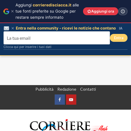
Aggiungi
corrieredisciacca.it
alle
tue fonti preferite su Google per
Aggiungi ora
restare sempre informato
Entra nella community - ricevi le notizie che contano
IA
Entra
Clicca qui per inserire i tuoi dati
Vai
Pubblicità
Redazione
Contatti
al
contenuto
Facebook
Yountube