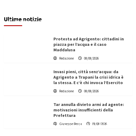
Sciacca insorge: “Stroke Unit ad Agrigento
potenziata, qui solo promesse da anni”
Ultime notizie
Redazione
08/08/2026
Protesta ad Agrigento: cittadini in
piazza per l’acqua e il caso
Maddalusa
Redazione
08/08/2026
Invasi pieni, città senz’acqua: da
Agrigento a Trapani la crisi idrica è
la stessa. E c’è chi invoca l’Esercito
Redazione
08/08/2026
Tar annulla divieto armi ad agente:
motivazioni insufficienti della
Prefettura
L’ingegnere saccense Buscarnera partner chiave
Giuseppe Recca
08/08/2026
di un progetto transnazionale per la transizione
ecologica