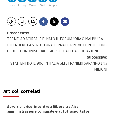
Love
Funny
Wow
Sad
Angry
Navigazione
Precedente:
TERME, AD ACIREALE E’ NATO IL FORUM “ORA O MAI PIU'” A
articolo
DIFENDERE LA STRUTTURA TERMALE. PROMOTORE IL LIONS
CLUB E CONDIVISO DAGLI ACESI E DALLE ASSOCIAZIONI
Successivo:
ISTAT: ENTRO IL 2065 IN ITALIA GLI STRANIERI SARANNO 14,5
MILIONI
Articoli correlati
Servizio idrico: incontro a Ribera tra Aica,
amministrazione comunale e autotrasportatori