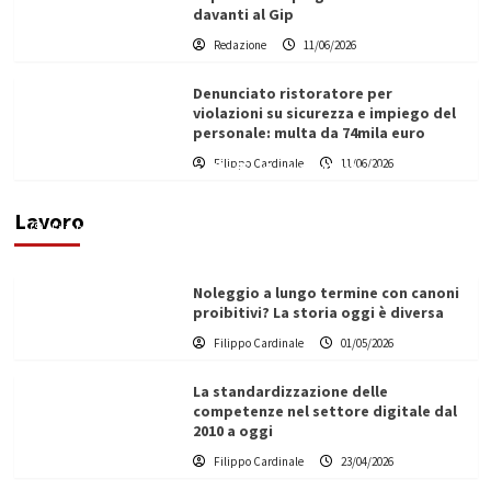
davanti al Gip
Redazione
11/06/2026
Denunciato ristoratore per
violazioni su sicurezza e impiego del
personale: multa da 74mila euro
Filippo Cardinale
11/06/2026
Vino in Italia: il giro d’affari contribuisce
all’1,1% del PIL nazionale
Lavoro
Filippo Cardinale
25/05/2026
Noleggio a lungo termine con canoni
proibitivi? La storia oggi è diversa
Filippo Cardinale
01/05/2026
La standardizzazione delle
competenze nel settore digitale dal
2010 a oggi
Filippo Cardinale
23/04/2026