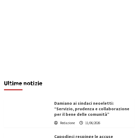
Servizio idrico: incontro a Ribera tra Aica,
amministrazione comunale e autotrasportatori
Ultime notizie
Redazione
11/06/2026
Damiano ai sindaci neoeletti:
“Servizio, prudenza e collaborazione
per il bene delle comunità”
Redazione
11/06/2026
Capodieci respinge le accuse