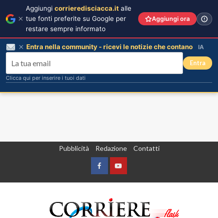
Aggiungi
corrieredisciacca.it
alle
tue fonti preferite su Google per
Aggiungi ora
restare sempre informato
Entra nella community - ricevi le notizie che contano
IA
Entra
Clicca qui per inserire i tuoi dati
Vai
Pubblicità
Redazione
Contatti
al
contenuto
Facebook
Yountube