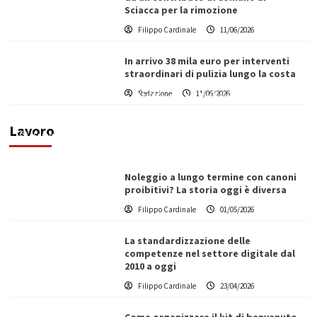
Sciacca per la rimozione
Filippo Cardinale
11/06/2026
In arrivo 38 mila euro per interventi
straordinari di pulizia lungo la costa
Redazione
11/06/2026
Vino in Italia: il giro d’affari contribuisce
all’1,1% del PIL nazionale
Lavoro
Filippo Cardinale
25/05/2026
Noleggio a lungo termine con canoni
proibitivi? La storia oggi è diversa
Filippo Cardinale
01/05/2026
La standardizzazione delle
competenze nel settore digitale dal
2010 a oggi
Filippo Cardinale
23/04/2026
Come organizzare il kit di benvenuto