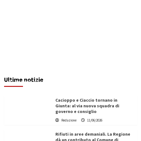
Consorzio, pagamenti ai lavoratori: mandato di
aprile in liquidazione. Oggi vertice in Prefettura
Ultime notizie
Redazione
11/06/2026
Cacioppo e Ciaccio tornano in
Giunta: al via nuova squadra di
governo e consiglio
Redazione
11/06/2026
Rifiuti in aree demaniali. La Regione
dà un contributo al Comune di