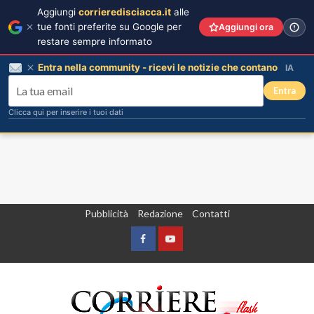
Aggiungi
corrieredisciacca.it
alle
tue fonti preferite su Google per
Aggiungi ora
restare sempre informato
Entra nella community - ricevi le notizie che contano
IA
Entra
Clicca qui per inserire i tuoi dati
Vai
Pubblicità
Redazione
Contatti
al
contenuto
Facebook
Yountube