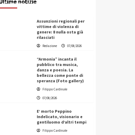
Ultime notizie
Redazione
07/08/2026
Assunzioni regionali per
vittime di violenza di
genere: 8 nulla osta già
rilasciati
Redazione
07/08/2026
“Armonia” incanta il
pubblico tra musica,
danza e poesia. La
bellezza come ponte di
speranza (Foto gallery)
Filippo Cardinale
07/08/2026
E’ morto Peppino
Indelicato, visionario e
gentiluomo d’altri tempi
L’ingegnere saccense Buscarnera
Filippo Cardinale
partner chiave di un progetto