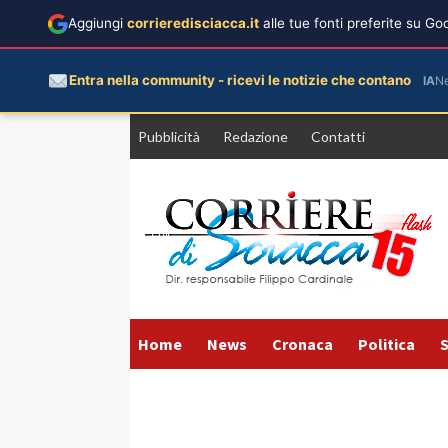
Aggiungi
corrieredisciacca.it
alle tue fonti preferite su G
Entra nella community - ricevi le notizie che contano
IA
N
Vai
Pubblicità
Redazione
Contatti
al
contenuto
Home
News
Cronaca
Politica
S