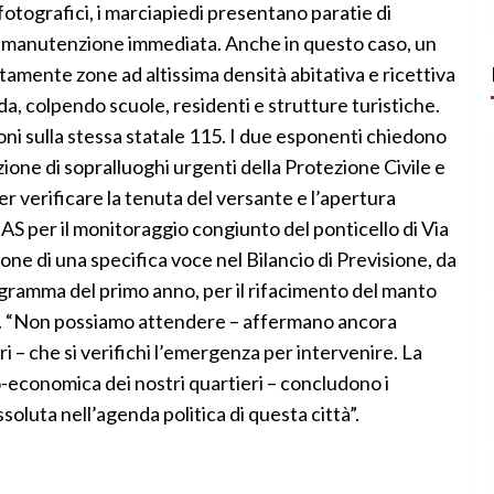
otografici, i marciapiedi presentano paratie di
i manutenzione immediata. Anche in questo caso, un
amente zone ad altissima densità abitativa e ricettiva
, colpendo scuole, residenti e strutture turistiche.
ni sulla stessa statale 115. I due esponenti chiedono
one di sopralluoghi urgenti della Protezione Civile e
er verificare la tenuta del versante e l’apertura
S per il monitoraggio congiunto del ponticello di Via
ione di una specifica voce nel Bilancio di Previsione, da
ogramma del primo anno, per il rifacimento del manto
llo. “Non possiamo attendere – affermano ancora
– che si verifichi l’emergenza per intervenire. La
io-economica dei nostri quartieri – concludono i
ssoluta nell’agenda politica di questa città”.