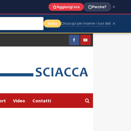
Aggiungi ora
Perche?
Entra
Clicca qui per inserire i tuoi dati
Facebook
Yountube
ort
Video
Contatti