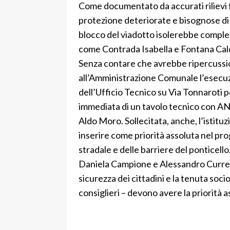
Come documentato da accurati rilievi f
protezione deteriorate e bisognose d
blocco del viadotto isolerebbe complet
come Contrada Isabella e Fontana Calda
Senza contare che avrebbe ripercussio
all’Amministrazione Comunale l’esecuzi
dell’Ufficio Tecnico su Via Tonnaroti p
immediata di un tavolo tecnico con ANA
Aldo Moro. Sollecitata, anche, l’istituz
inserire come priorità assoluta nel pr
stradale e delle barriere del pontice
Daniela Campione e Alessandro Curreri 
sicurezza dei cittadini e la tenuta soc
consiglieri – devono avere la priorità a