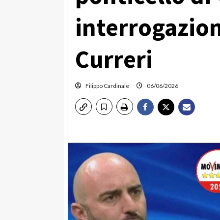
interrogazio
Curreri
Filippo Cardinale
06/06/2026