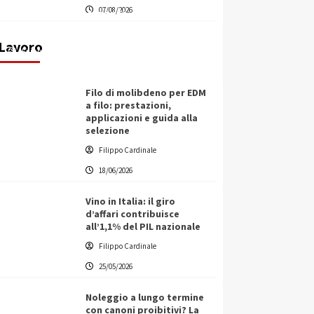
07/08/2026
transnazionale per la transizione
ecologica
Lavoro
Filippo Cardinale
21/06/2026
Filo di molibdeno per EDM
a filo: prestazioni,
applicazioni e guida alla
selezione
Filippo Cardinale
18/06/2026
Vino in Italia: il giro
d’affari contribuisce
all’1,1% del PIL nazionale
Filippo Cardinale
25/05/2026
Noleggio a lungo termine
con canoni proibitivi? La