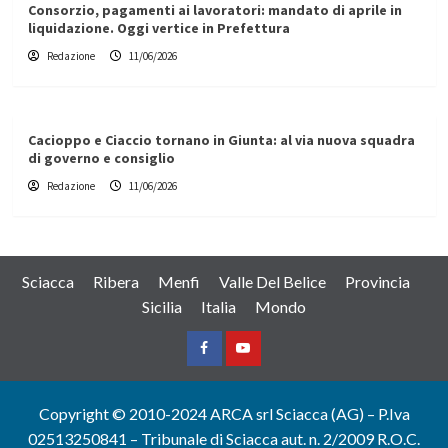
Consorzio, pagamenti ai lavoratori: mandato di aprile in
liquidazione. Oggi vertice in Prefettura
Redazione
11/06/2026
Cacioppo e Ciaccio tornano in Giunta: al via nuova squadra
di governo e consiglio
Redazione
11/06/2026
Sciacca
Ribera
Menfi
Valle Del Belice
Provincia
Sicilia
Italia
Mondo
Facebook
Yountube
Copyright © 2010-2024 ARCA srl Sciacca (AG) – P.Iva
02513250841 – Tribunale di Sciacca aut. n. 2/2009 R.O.C.