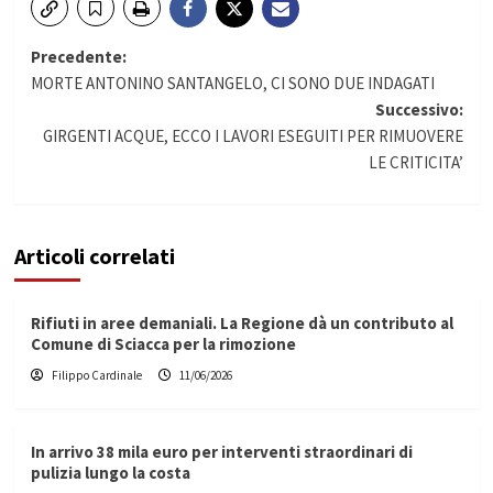
Navigazione
Precedente:
MORTE ANTONINO SANTANGELO, CI SONO DUE INDAGATI
articolo
Successivo:
GIRGENTI ACQUE, ECCO I LAVORI ESEGUITI PER RIMUOVERE
LE CRITICITA’
Articoli correlati
Rifiuti in aree demaniali. La Regione dà un contributo al
Comune di Sciacca per la rimozione
Filippo Cardinale
11/06/2026
In arrivo 38 mila euro per interventi straordinari di
pulizia lungo la costa