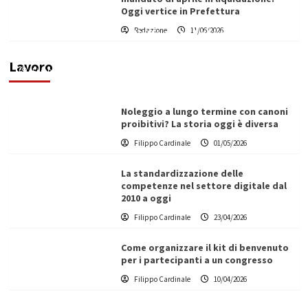
Oggi vertice in Prefettura
Redazione
11/06/2026
Vino in Italia: il giro d’affari contribuisce
all’1,1% del PIL nazionale
Lavoro
Filippo Cardinale
25/05/2026
Noleggio a lungo termine con canoni
proibitivi? La storia oggi è diversa
Filippo Cardinale
01/05/2026
La standardizzazione delle
competenze nel settore digitale dal
2010 a oggi
Filippo Cardinale
23/04/2026
Come organizzare il kit di benvenuto
per i partecipanti a un congresso
Filippo Cardinale
10/04/2026