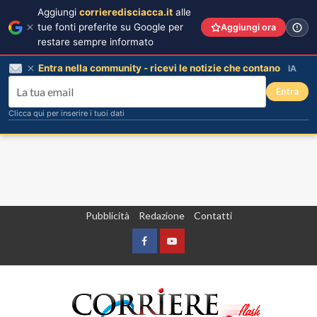
Aggiungi
corrieredisciacca.it
alle
tue fonti preferite su Google per
Aggiungi ora
restare sempre informato
Entra nella community - ricevi le notizie che contano
IA
Entra
Clicca qui per inserire i tuoi dati
Vai
Pubblicità
Redazione
Contatti
al
contenuto
Facebook
Yountube