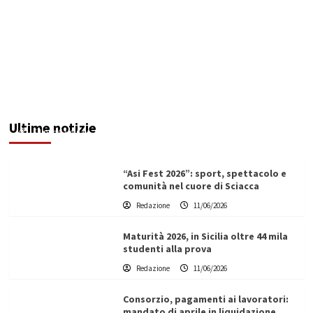
Denunciato ristoratore per violazioni su
sicurezza e impiego del personale: multa da
74mila euro
Ultime notizie
Filippo Cardinale
11/06/2026
“Asi Fest 2026”: sport, spettacolo e
comunità nel cuore di Sciacca
Redazione
11/06/2026
Maturità 2026, in Sicilia oltre 44 mila
studenti alla prova
Redazione
11/06/2026
Consorzio, pagamenti ai lavoratori:
mandato di aprile in liquidazione.