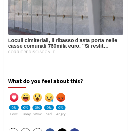
What do you feel about this?
0%
0%
0%
0%
0%
Love
Funny
Wow
Sad
Angry