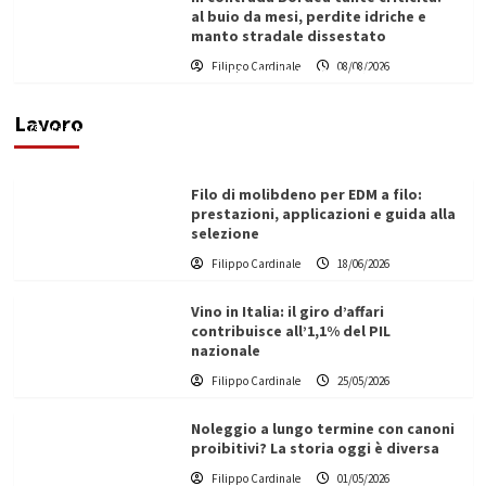
al buio da mesi, perdite idriche e
manto stradale dissestato
L’ingegnere saccense Buscarnera partner chiave
Filippo Cardinale
08/08/2026
di un progetto transnazionale per la transizione
ecologica
Lavoro
Filippo Cardinale
21/06/2026
Filo di molibdeno per EDM a filo:
prestazioni, applicazioni e guida alla
selezione
Filippo Cardinale
18/06/2026
Vino in Italia: il giro d’affari
contribuisce all’1,1% del PIL
nazionale
Filippo Cardinale
25/05/2026
Noleggio a lungo termine con canoni
proibitivi? La storia oggi è diversa
Filippo Cardinale
01/05/2026