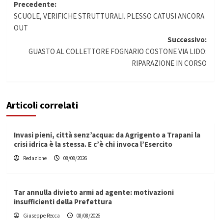
Navigazione
Precedente:
SCUOLE, VERIFICHE STRUTTURALI. PLESSO CATUSI ANCORA
articolo
OUT
Successivo:
GUASTO AL COLLETTORE FOGNARIO COSTONE VIA LIDO:
RIPARAZIONE IN CORSO
Articoli correlati
Invasi pieni, città senz’acqua: da Agrigento a Trapani la
crisi idrica è la stessa. E c’è chi invoca l’Esercito
Redazione
08/08/2026
Tar annulla divieto armi ad agente: motivazioni
insufficienti della Prefettura
Giuseppe Recca
08/08/2026