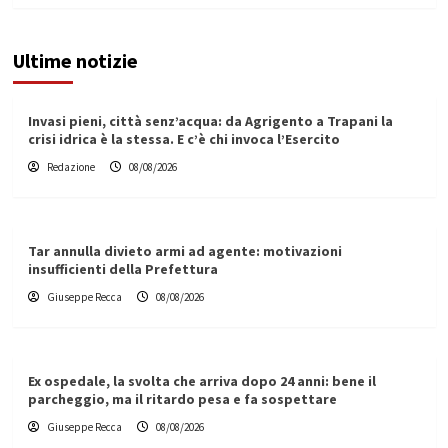
Ultime notizie
Invasi pieni, città senz’acqua: da Agrigento a Trapani la
crisi idrica è la stessa. E c’è chi invoca l’Esercito
Redazione
08/08/2026
Tar annulla divieto armi ad agente: motivazioni
insufficienti della Prefettura
Giuseppe Recca
08/08/2026
Ex ospedale, la svolta che arriva dopo 24 anni: bene il
parcheggio, ma il ritardo pesa e fa sospettare
Giuseppe Recca
08/08/2026