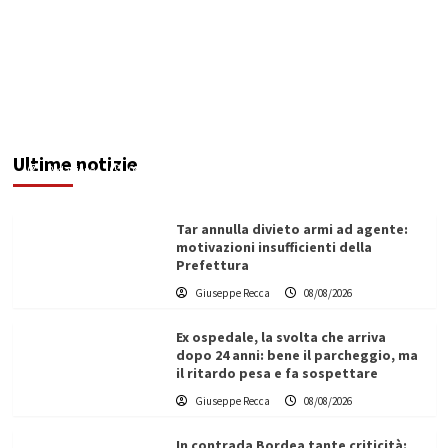
Invasi pieni, città senz’acqua: da Agrigento a
Trapani la crisi idrica è la stessa. E c’è chi invoca
l’Esercito
Ultime notizie
Redazione
08/08/2026
Tar annulla divieto armi ad agente:
motivazioni insufficienti della
Prefettura
Giuseppe Recca
08/08/2026
Ex ospedale, la svolta che arriva
dopo 24 anni: bene il parcheggio, ma
il ritardo pesa e fa sospettare
Giuseppe Recca
08/08/2026
In contrada Bordea tante criticità: