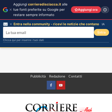
Aggiungi
corrieredisciacca.it
alle
tue fonti preferite su Google per
Aggiungi ora
restare sempre informato
Entra nella community - ricevi le notizie che contano
IA
Entra
Clicca qui per inserire i tuoi dati
Vai
Pubblicità
Redazione
Contatti
al
contenuto
Facebook
Yountube