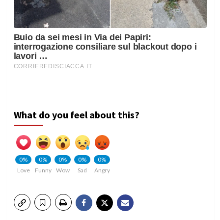
What do you feel about this?
0%
0%
0%
0%
0%
Love
Funny
Wow
Sad
Angry