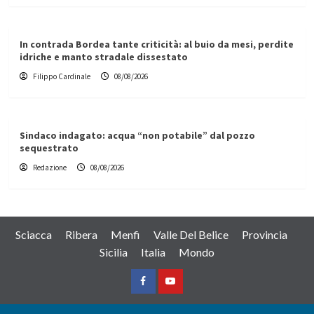
In contrada Bordea tante criticità: al buio da mesi, perdite
idriche e manto stradale dissestato
Filippo Cardinale
08/08/2026
Sindaco indagato: acqua “non potabile” dal pozzo
sequestrato
Redazione
08/08/2026
Sciacca
Ribera
Menfi
Valle Del Belice
Provincia
Sicilia
Italia
Mondo
Facebook
Yountube