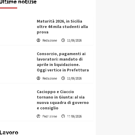
Ultime notizie
Redazione
11/06/2026
Maturità 2026, in Sicilia
oltre 44 mila studenti alla
prova
Redazione
11/06/2026
Consorzio, pagamenti ai
lavoratori: mandato di
aprile in liquidazione.
Oggi vertice in Prefettura
Redazione
11/06/2026
Cacioppo e Ciaccio
tornano in Giunta: al via
nuova squadra di governo
e consiglio
Vino in Italia: il giro d’affari
Redazione
11/06/2026
contribuisce all’1,1% del PIL
nazionale
Lavoro
Filippo Cardinale
25/05/2026