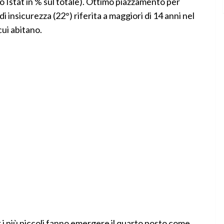
 Istat in % sul totale). Ottimo piazzamento per
i insicurezza (22°) riferita a maggiori di 14 anni nel
cui abitano.
per i più piccoli fanno emergere il quarto posto come