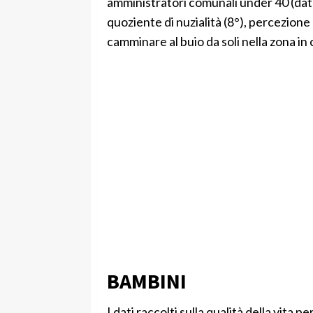
amministratori comunali under 40 (dato
quoziente di nuzialità (8°), percezione d
camminare al buio da soli nella zona in 
BAMBINI
I dati raccolti sulla qualità della vita 