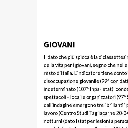
GIOVANI
Il dato che più spicca è la diciassettesi
della vita per i giovani, segno che nel
resto d’Italia. L’indicatore tiene conto
disoccupazione giovanile (99° con dati
indeterminato (107° Inps-Istat), conce
spettacoli – locali e organizzatori (97°
dall’indagine emergono tre “brillanti” 
lavoro (Centro Studi Tagliacarne 20-34
notturni (dato Istat per lesioni a pers