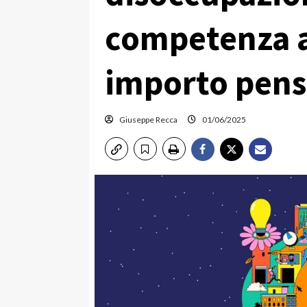
competenza a
importo pens
Giuseppe Recca
01/06/2025