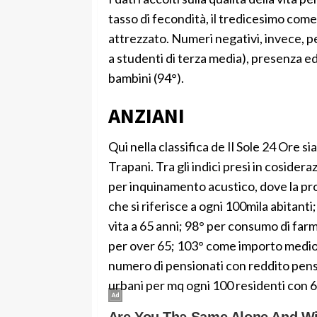
tasso di fecondità, il tredicesimo come
attrezzato. Numeri negativi, invece, 
a studenti di terza media), presenza edi
bambini (94°).
ANZIANI
Qui nella classifica de Il Sole 24 Ore sia
Trapani. Tra gli indici presi in cosider
per inquinamento acustico, dove la pro
che si riferisce a ogni 100mila abitan
vita a 65 anni; 98° per consumo di farm
per over 65; 103° come importo medio 
numero di pensionati con reddito pensi
urbani per mq ogni 100 residenti con 