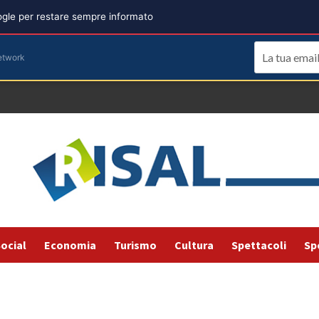
oogle per restare sempre informato
etwork
ocial
Economia
Turismo
Cultura
Spettacoli
Sp