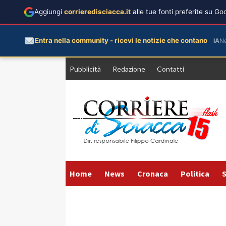
Aggiungi
corrieredisciacca.it
alle tue fonti preferite su G
Entra nella community - ricevi le notizie che contano
IA
N
Vai
Pubblicità
Redazione
Contatti
al
contenuto
Home
News
Cronaca
Politica
S