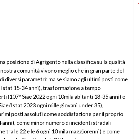
ma posizione di Agrigento nella classifica sulla qualità
le nostra comunità vivono meglio che in gran parte del
 di diversi parametri: ma se siamo agli ultimi posti come
 Istat 15-34 anni), trasformazione a tempo
rti (107° Siae 2022 ogni 10mila abitanti 18-35 anni) e
 Siae/Istat 2023 ogni mille giovani under 35),
primi posti assoluti come soddisfazione per il proprio
 anni), come minor numero di incidenti stradali
one tra le 22 e le 6 ogni 10 mila maggiorenni) e come