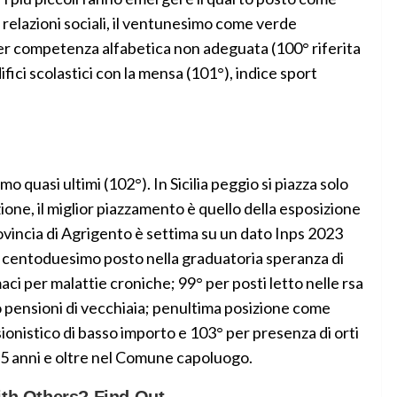
 relazioni sociali, il ventunesimo come verde
per competenza alfabetica non adeguata (100° riferita
fici scolastici con la mensa (101°), indice sport
mo quasi ultimi (102°). In Sicilia peggio si piazza solo
azione, il miglior piazzamento è quello della esposizione
vincia di Agrigento è settima su un dato Inps 2023
ti; centoduesimo posto nella graduatoria speranza di
aci per malattie croniche; 99° per posti letto nelle rsa
pensioni di vecchiaia; penultima posizione come
onistico di basso importo e 103° per presenza di orti
65 anni e oltre nel Comune capoluogo.