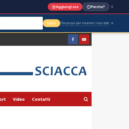
Aggiungi ora
Perche?
Entra
Clicca qui per inserire i tuoi dati
Facebook
Yountube
ort
Video
Contatti