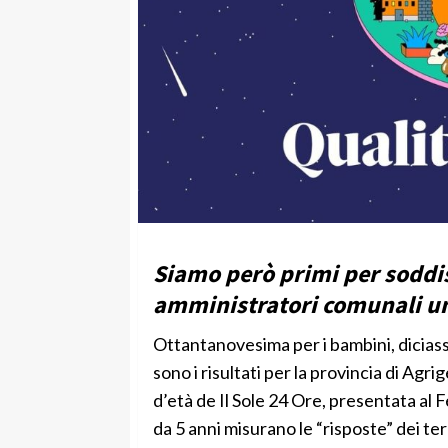
Siamo però primi per soddis
amministratori comunali u
Ottantanovesima per i bambini, diciasse
sono i risultati per la provincia di Agri
d’età de Il Sole 24 Ore, presentata al F
da 5 anni misurano le “risposte” dei ter