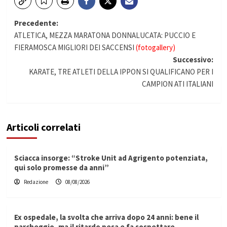
Navigazione
Precedente:
ATLETICA, MEZZA MARATONA DONNALUCATA: PUCCIO E
articolo
FIERAMOSCA MIGLIORI DEI SACCENSI
(fotogallery)
Successivo:
KARATE, TRE ATLETI DELLA IPPON SI QUALIFICANO PER I
CAMPION ATI ITALIANI
Articoli correlati
Sciacca insorge: “Stroke Unit ad Agrigento potenziata,
qui solo promesse da anni”
Redazione
08/08/2026
Ex ospedale, la svolta che arriva dopo 24 anni: bene il
parcheggio, ma il ritardo pesa e fa sospettare