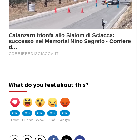
What do you feel about this?
0%
0%
0%
0%
0%
Love
Funny
Wow
Sad
Angry