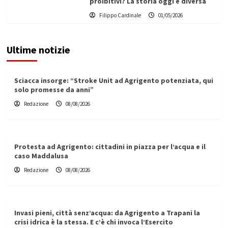
proibitivi? La storia oggi è diversa
Filippo Cardinale
01/05/2026
Ultime notizie
Sciacca insorge: “Stroke Unit ad Agrigento potenziata, qui
solo promesse da anni”
Redazione
08/08/2026
Protesta ad Agrigento: cittadini in piazza per l’acqua e il
caso Maddalusa
Redazione
08/08/2026
Invasi pieni, città senz’acqua: da Agrigento a Trapani la
crisi idrica è la stessa. E c’è chi invoca l’Esercito