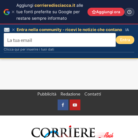
Aggiungi
corrieredisciacca.it
alle
tue fonti preferite su Google per
Aggiungi ora
restare sempre informato
Entra nella community - ricevi le notizie che contano
IA
Entra
Clicca qui per inserire i tuoi dati
Vai
Pubblicità
Redazione
Contatti
al
contenuto
Facebook
Yountube