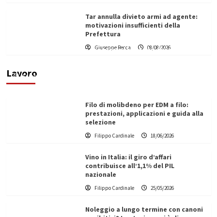
Tar annulla divieto armi ad agente:
motivazioni insufficienti della
Prefettura
L’ingegnere saccense Buscarnera partner chiave
Giuseppe Recca
08/08/2026
di un progetto transnazionale per la transizione
ecologica
Lavoro
Filippo Cardinale
21/06/2026
Filo di molibdeno per EDM a filo:
prestazioni, applicazioni e guida alla
selezione
Filippo Cardinale
18/06/2026
Vino in Italia: il giro d’affari
contribuisce all’1,1% del PIL
nazionale
Filippo Cardinale
25/05/2026
Noleggio a lungo termine con canoni