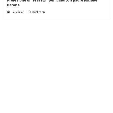
Proiezione di “Fratelli” per il saluto a padre Michele
Barone
Redazione
07/08/2026