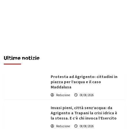
Sciacca insorge: “Stroke Unit ad Agrigento
potenziata, qui solo promesse da anni”
Ultime notizie
Redazione
08/08/2026
Protesta ad Agrigento: cittadini in
piazza per l’acqua e il caso
Maddalusa
Redazione
08/08/2026
Invasi pieni, città senz’acqua: da
Agrigento a Trapani la crisi idrica è
la stessa. E c’è chi invoca l’Esercito
Redazione
08/08/2026