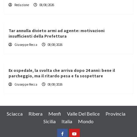
Redazione
08/08/2026
Tar annulla divieto armi ad agente: motivazioni
insufficienti della Prefettura
Giuseppe Recca
08/08/2026
Ex ospedale, la svolta che arriva dopo 24 anni: bene il
parcheggio, ma il ritardo pesa e fa sospettare
Giuseppe Recca
08/08/2026
Sciacca
Ribera
Menfi
Valle Del Belice
Provincia
Sicilia
Italia
Mondo