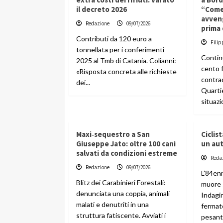
il decreto 2026
“Come 
avven
Redazione
09/07/2026
prima
Contributi da 120 euro a
Filip
tonnellata per i conferimenti
Continu
2025 al Tmb di Catania. Colianni:
cento f
«Risposta concreta alle richieste
contra
dei...
Quarti
situazio
Maxi‑sequestro a San
Ciclis
Giuseppe Jato: oltre 100 cani
un au
salvati da condizioni estreme
Reda
Redazione
09/07/2026
L’84en
Blitz dei Carabinieri Forestali:
muore 
denunciata una coppia, animali
Indagin
malati e denutriti in una
fermat
struttura fatiscente. Avviati i
pesante