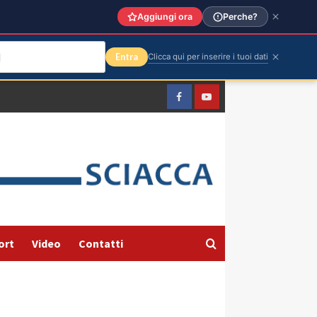
Aggiungi ora
Perche?
Entra
Clicca qui per inserire i tuoi dati
Facebook
Yountube
ort
Video
Contatti