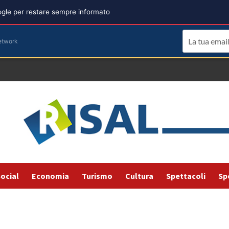
oogle per restare sempre informato
etwork
ocial
Economia
Turismo
Cultura
Spettacoli
Sp