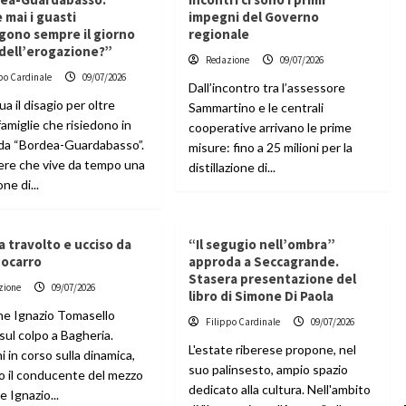
mai i guasti
impegni del Governo
gono sempre il giorno
regionale
 dell’erogazione?”
Redazione
09/07/2026
po Cardinale
09/07/2026
Dall’incontro tra l’assessore
a il disagio per oltre
Sammartino e le centrali
amiglie che risiedono in
cooperative arrivano le prime
da “Bordea-Guardabasso”.
misure: fino a 25 milioni per la
ere che vive da tempo una
distillazione di...
ne di...
ta travolto e ucciso da
“Il segugio nell’ombra”
tocarro
approda a Seccagrande.
Stasera presentazione del
zione
09/07/2026
libro di Simone Di Paola
ne Ignazio Tomasello
Filippo Cardinale
09/07/2026
sul colpo a Bagheria.
L'estate riberese propone, nel
i in corso sulla dinamica,
suo palinsesto, ampio spazio
o il conducente del mezzo
dedicato alla cultura. Nell'ambito
 Ignazio...