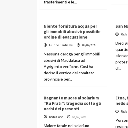
trasferimenti e le...
Niente fornitura acqua per
San Ma
gli immobili abusivi: possibile
Reda
ordine di evacuazione
Dieci g
Filippo Cardinale
09/07/2026
quartie
Nessuna deroga per gli immobili
silenzi
abusivi di Maddalusa ad
protest
Agrigento verifiche. Così ha
di...
deciso il vertice del comitato
provinciale per...
Bagnante muore al solarium
Etna,
“Ru Frati”: tragedia sotto gli
nello 
occhi dei presenti
Reda
Redazione
08/07/2026
Persona
Malore fatale nel solarium
region