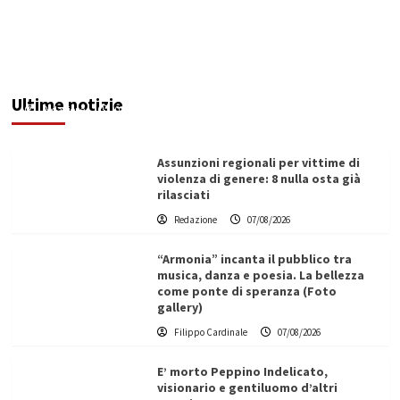
Addictus”, il viaggio di Leonardo Di Vita dentro
le fragilità dell’uomo conquista Santa
Margherita di Belìce
Ultime notizie
Redazione
07/08/2026
Assunzioni regionali per vittime di
violenza di genere: 8 nulla osta già
rilasciati
Redazione
07/08/2026
“Armonia” incanta il pubblico tra
musica, danza e poesia. La bellezza
come ponte di speranza (Foto
gallery)
Filippo Cardinale
07/08/2026
E’ morto Peppino Indelicato,
visionario e gentiluomo d’altri