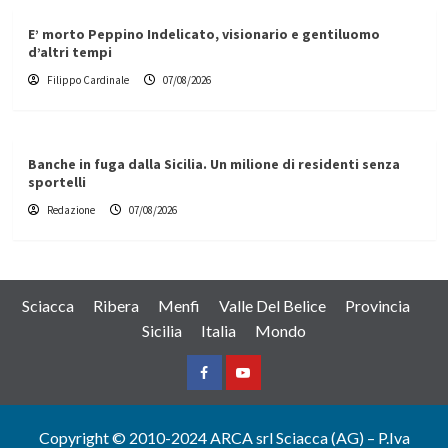
E’ morto Peppino Indelicato, visionario e gentiluomo
d’altri tempi
Filippo Cardinale
07/08/2026
Banche in fuga dalla Sicilia. Un milione di residenti senza
sportelli
Redazione
07/08/2026
Sciacca
Ribera
Menfi
Valle Del Belice
Provincia
Sicilia
Italia
Mondo
Facebook
Yountube
Copyright © 2010-2024 ARCA srl Sciacca (AG) – P.Iva