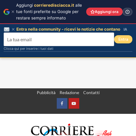
Aggiungi
corrieredisciacca.it
alle
tue fonti preferite su Google per
Aggiungi ora
restare sempre informato
Entra nella community - ricevi le notizie che contano
IA
Entra
Clicca qui per inserire i tuoi dati
Vai
Pubblicità
Redazione
Contatti
al
contenuto
Facebook
Yountube