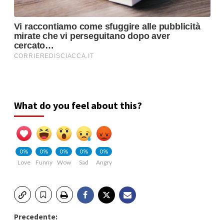
What do you feel about this?
0%
0%
0%
0%
0%
Love
Funny
Wow
Sad
Angry
Navigazione
Precedente: