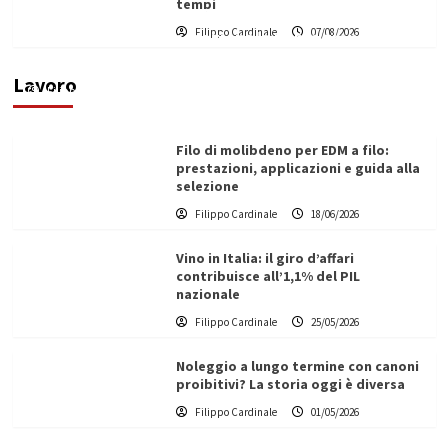
tempi
L’ingegnere saccense Buscarnera partner chiave
Filippo Cardinale
07/08/2026
di un progetto transnazionale per la transizione
ecologica
Lavoro
Filippo Cardinale
21/06/2026
Filo di molibdeno per EDM a filo:
prestazioni, applicazioni e guida alla
selezione
Filippo Cardinale
18/06/2026
Vino in Italia: il giro d’affari
contribuisce all’1,1% del PIL
nazionale
Filippo Cardinale
25/05/2026
Noleggio a lungo termine con canoni
proibitivi? La storia oggi è diversa
Filippo Cardinale
01/05/2026