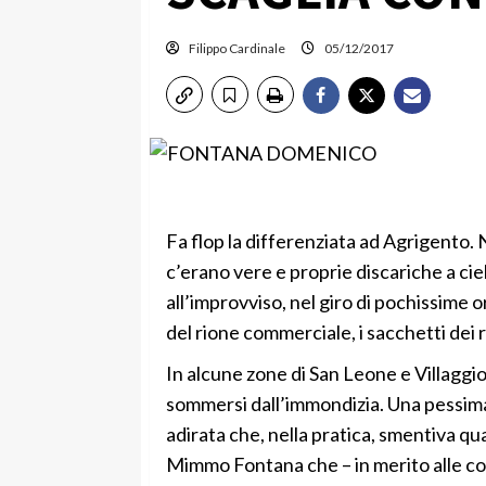
Filippo Cardinale
05/12/2017
Fa flop la differenziata ad Agrigento.
c’erano vere e proprie discariche a ciel
all’improvviso, nel giro di pochissime 
del rione commerciale, i sacchetti dei 
In alcune zone di San Leone e Villaggio M
sommersi dall’immondizia. Una pessima
adirata che, nella pratica, smentiva q
Mimmo Fontana che – in merito alle così