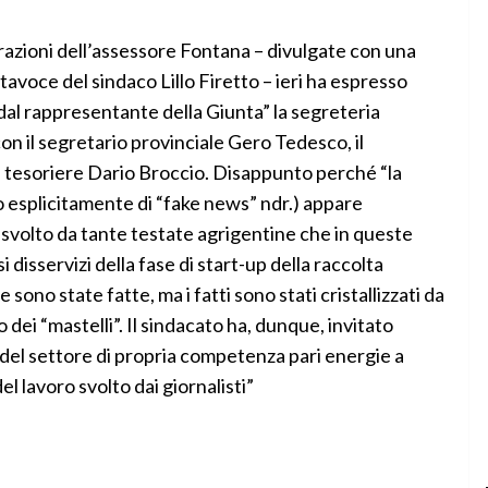
iarazioni dell’assessore Fontana – divulgate con una
tavoce del sindaco Lillo Firetto – ieri ha espresso
dal rappresentante della Giunta” la segreteria
n il segretario provinciale Gero Tedesco, il
l tesoriere Dario Broccio. Disappunto perché “la
 esplicitamente di “fake news” ndr.) appare
 svolto da tante testate agrigentine che in queste
isservizi della fase di start-up della raccolta
 sono state fatte, ma i fatti sono stati cristallizzati da
ro dei “mastelli”. Il sindacato ha, dunque, invitato
 del settore di propria competenza pari energie a
el lavoro svolto dai giornalisti”