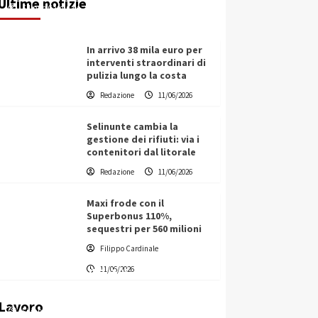
Ultime notizie
Filippo Cardinale
11/06/2026
In arrivo 38 mila euro per
interventi straordinari di
pulizia lungo la costa
Redazione
11/06/2026
Selinunte cambia la
gestione dei rifiuti: via i
contenitori dal litorale
Redazione
11/06/2026
Maxi frode con il
Superbonus 110%,
sequestri per 560 milioni
Filippo Cardinale
Vino in Italia: il giro d’affari
11/06/2026
contribuisce all’1,1% del PIL
nazionale
Lavoro
Filippo Cardinale
25/05/2026