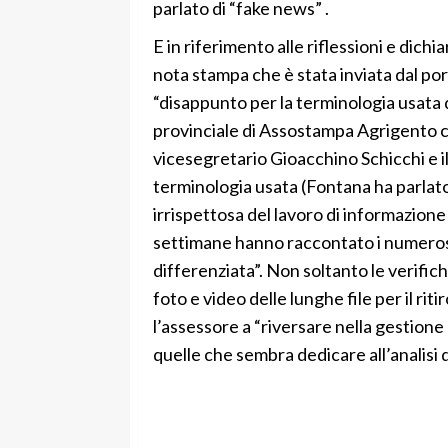
parlato di “fake news” .
E in riferimento alle riflessioni e dich
nota stampa che è stata inviata dal por
“disappunto per la terminologia usata 
provinciale di Assostampa Agrigento co
vicesegretario Gioacchino Schicchi e i
terminologia usata (Fontana ha parlato
irrispettosa del lavoro di informazione
settimane hanno raccontato i numerosi d
differenziata”. Non soltanto le verifiche
foto e video delle lunghe file per il riti
l’assessore a “riversare nella gestione
quelle che sembra dedicare all’analisi d