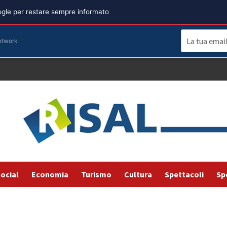
oogle per restare sempre informato
etwork
ocial
Economia
Turismo
Cultura
Spettacoli
Sp