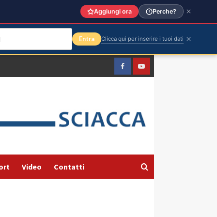
Aggiungi ora
Perche?
Entra
Clicca qui per inserire i tuoi dati
Facebook
Yountube
ort
Video
Contatti