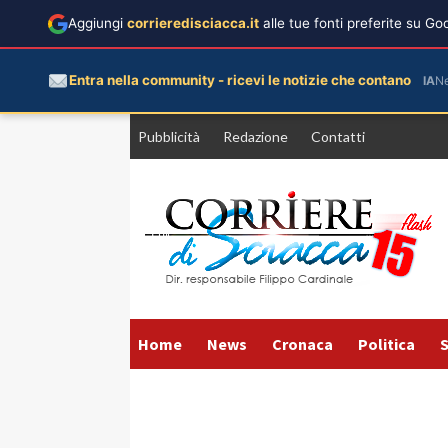
Aggiungi
corrieredisciacca.it
alle tue fonti preferite su G
Entra nella community - ricevi le notizie che contano
IA
N
Vai
Pubblicità
Redazione
Contatti
al
contenuto
Home
News
Cronaca
Politica
S