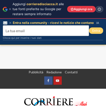
Aggiungi
corrieredisciacca.it
alle
tue fonti preferite su Google per
Aggiungi ora
restare sempre informato
Entra nella community - ricevi le notizie che contano
IA
Entra
Clicca qui per inserire i tuoi dati
Vai
Pubblicità
Redazione
Contatti
al
contenuto
Facebook
Yountube