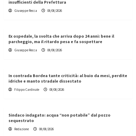
insufficienti della Prefettura
Giuseppe Recca
08/08/2026
Ex ospedale, la svolta che arriva dopo 24 anni: bene il
parcheggio, ma il ritardo pesa e fa sospettare
Giuseppe Recca
08/08/2026
In contrada Bordea tante criticità: al buio da mesi, perdite
idriche e manto stradale dissestato
Filippo Cardinale
08/08/2026
Sindaco indagato: acqua “non potabile” dal pozzo
sequestrato
Redazione
08/08/2026