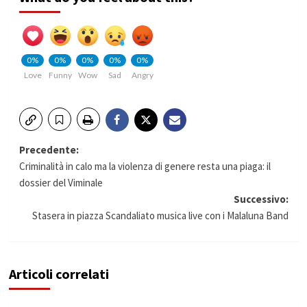
0%
0%
0%
0%
0%
Love
Funny
Wow
Sad
Angry
Navigazione
Precedente:
Criminalità in calo ma la violenza di genere resta una piaga: il
articolo
dossier del Viminale
Successivo:
Stasera in piazza Scandaliato musica live con i Malaluna Band
Articoli correlati