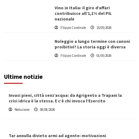
Vino in Italia: il giro d’affari
contribuisce all’1,1% del PIL
nazionale
Filippo Cardinale
25/05/2026
Noleggio a lungo termine con canoni
proibitivi? La storia oggi è diversa
Filippo Cardinale
01/05/2026
Ultime notizie
Invasi pieni, città senz’acqua: da Agrigento a Trapani la
crisi idrica è la stessa. E c’è chi invoca l’Esercito
Redazione
08/08/2026
Tar annulla divieto armi ad agente: motivazioni