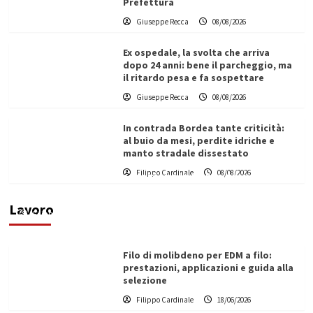
Prefettura
Giuseppe Recca
08/08/2026
Ex ospedale, la svolta che arriva
dopo 24 anni: bene il parcheggio, ma
il ritardo pesa e fa sospettare
Giuseppe Recca
08/08/2026
In contrada Bordea tante criticità:
al buio da mesi, perdite idriche e
manto stradale dissestato
L’ingegnere saccense Buscarnera partner chiave
Filippo Cardinale
08/08/2026
di un progetto transnazionale per la transizione
ecologica
Lavoro
Filippo Cardinale
21/06/2026
Filo di molibdeno per EDM a filo:
prestazioni, applicazioni e guida alla
selezione
Filippo Cardinale
18/06/2026