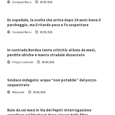
Giuseppe Recca
08/08/2026
Ex ospedale, la svolta che arriva dopo 24 anni: bene il
parcheggio, ma il ritardo pesa e fa sospettare
Giuseppe Recca
08/08/2026
In contrada Bordea tante criticità: al buio da mesi,
perdite idriche e manto stradale dissestato
Filippo Cardinale
08/08/2026
Sindaco indagato: acqua “non potabile” dal pozzo
sequestrato
Redazione
08/08/2026
Buio da sei mesi in Via dei Papiri: interrogazione
consiliare sul blackout dopo i lavori della fibra