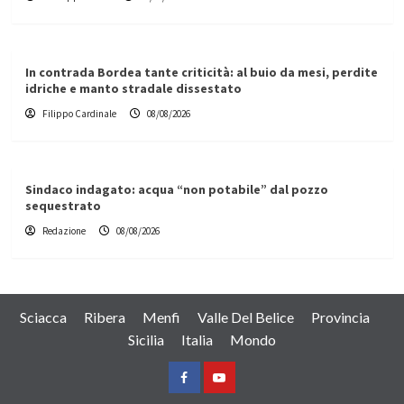
In contrada Bordea tante criticità: al buio da mesi, perdite
idriche e manto stradale dissestato
Filippo Cardinale
08/08/2026
Sindaco indagato: acqua “non potabile” dal pozzo
sequestrato
Redazione
08/08/2026
Sciacca
Ribera
Menfi
Valle Del Belice
Provincia
Sicilia
Italia
Mondo
Facebook
Yountube