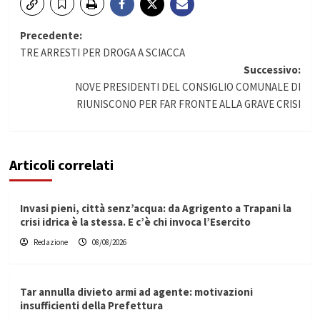
Navigazione
Precedente:
TRE ARRESTI PER DROGA A SCIACCA
articolo
Successivo:
NOVE PRESIDENTI DEL CONSIGLIO COMUNALE DI
RIUNISCONO PER FAR FRONTE ALLA GRAVE CRISI
Articoli correlati
Invasi pieni, città senz’acqua: da Agrigento a Trapani la
crisi idrica è la stessa. E c’è chi invoca l’Esercito
Redazione
08/08/2026
Tar annulla divieto armi ad agente: motivazioni
insufficienti della Prefettura