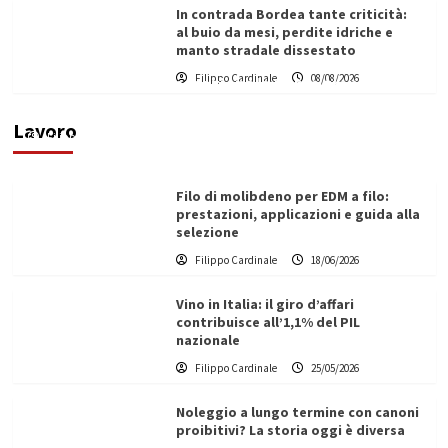
In contrada Bordea tante criticità:
al buio da mesi, perdite idriche e
manto stradale dissestato
L’ingegnere saccense Buscarnera partner chiave
Filippo Cardinale
08/08/2026
di un progetto transnazionale per la transizione
ecologica
Lavoro
Filippo Cardinale
21/06/2026
Filo di molibdeno per EDM a filo:
prestazioni, applicazioni e guida alla
selezione
Filippo Cardinale
18/06/2026
Vino in Italia: il giro d’affari
contribuisce all’1,1% del PIL
nazionale
Filippo Cardinale
25/05/2026
Noleggio a lungo termine con canoni
proibitivi? La storia oggi è diversa