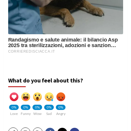
What do you feel about this?
0%
0%
0%
0%
0%
Love
Funny
Wow
Sad
Angry