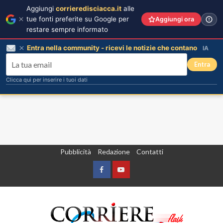
Aggiungi
corrieredisciacca.it
alle
tue fonti preferite su Google per
Aggiungi ora
restare sempre informato
Entra nella community - ricevi le notizie che contano
IA
Entra
Clicca qui per inserire i tuoi dati
Vai
Pubblicità
Redazione
Contatti
al
contenuto
Facebook
Yountube