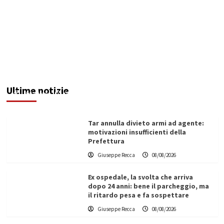
Invasi pieni, città senz’acqua: da Agrigento a
Trapani la crisi idrica è la stessa. E c’è chi invoca
l’Esercito
Ultime notizie
Redazione
08/08/2026
Tar annulla divieto armi ad agente:
motivazioni insufficienti della
Prefettura
Giuseppe Recca
08/08/2026
Ex ospedale, la svolta che arriva
dopo 24 anni: bene il parcheggio, ma
il ritardo pesa e fa sospettare
Giuseppe Recca
08/08/2026