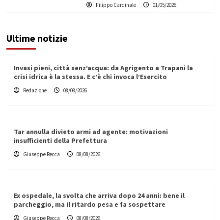
Filippo Cardinale
01/05/2026
Ultime notizie
Invasi pieni, città senz’acqua: da Agrigento a Trapani la
crisi idrica è la stessa. E c’è chi invoca l’Esercito
Redazione
08/08/2026
Tar annulla divieto armi ad agente: motivazioni
insufficienti della Prefettura
Giuseppe Recca
08/08/2026
Ex ospedale, la svolta che arriva dopo 24 anni: bene il
parcheggio, ma il ritardo pesa e fa sospettare
Giuseppe Recca
08/08/2026