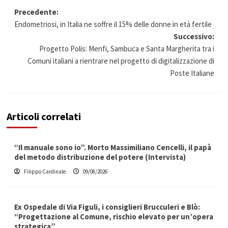
Navigazione
Precedente:
Endometriosi, in Italia ne soffre il 15% delle donne in età fertile
articolo
Successivo:
Progetto Polis: Menfi, Sambuca e Santa Margherita tra i
Comuni italiani a rientrare nel progetto di digitalizzazione di
Poste Italiane
Articoli correlati
“Il manuale sono io”. Morto Massimiliano Cencelli, il papà
del metodo distribuzione del potere (Intervista)
Filippo Cardinale
09/08/2026
Ex Ospedale di Via Figuli, i consiglieri Brucculeri e Blò:
“Progettazione al Comune, rischio elevato per un’opera
strategica”