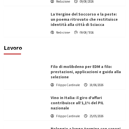
Redazione
09/08/2026
La Vergine del Soccorso e la peste:
un poema ritrovato che restituisce
identità alla città di Sciacca
L’ingegnere saccense Buscarnera partner chiave
Redazione
09/08/2026
di un progetto transnazionale per la transizione
ecologica
Lavoro
Filippo Cardinale
21/06/2026
Filo di molibdeno per EDM a filo:
prestazioni, applicazioni e guida alla
selezione
Filippo Cardinale
18/06/2026
Vino in Italia: il giro d’affari
contribuisce all’1,1% del PIL
nazionale
Filippo Cardinale
25/05/2026
Noleggio a lungo termine con canoni