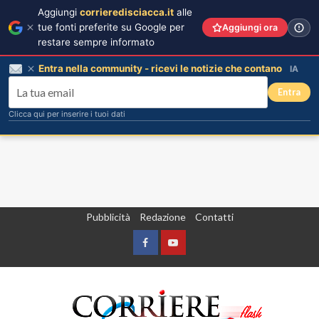
Aggiungi
corrieredisciacca.it
alle
tue fonti preferite su Google per
Aggiungi ora
restare sempre informato
Entra nella community - ricevi le notizie che contano
IA
Entra
Clicca qui per inserire i tuoi dati
Vai
Pubblicità
Redazione
Contatti
al
contenuto
Facebook
Yountube