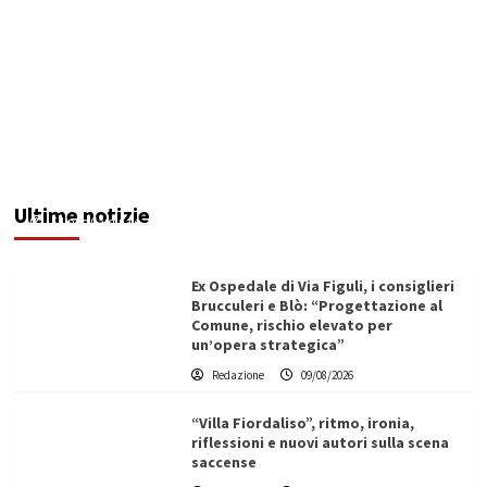
“Il manuale sono io”. Morto Massimiliano
Cencelli, il papà del metodo distribuzione del
potere (Intervista)
Ultime notizie
Filippo Cardinale
09/08/2026
Ex Ospedale di Via Figuli, i consiglieri
Brucculeri e Blò: “Progettazione al
Comune, rischio elevato per
un’opera strategica”
Redazione
09/08/2026
“Villa Fiordaliso”, ritmo, ironia,
riflessioni e nuovi autori sulla scena
saccense