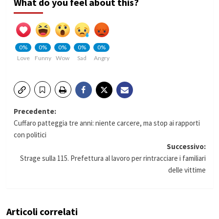
What do you feel about this?
0%
0%
0%
0%
0%
Love
Funny
Wow
Sad
Angry
Navigazione
Precedente:
Cuffaro patteggia tre anni: niente carcere, ma stop ai rapporti
articolo
con politici
Successivo:
Strage sulla 115. Prefettura al lavoro per rintracciare i familiari
delle vittime
Articoli correlati