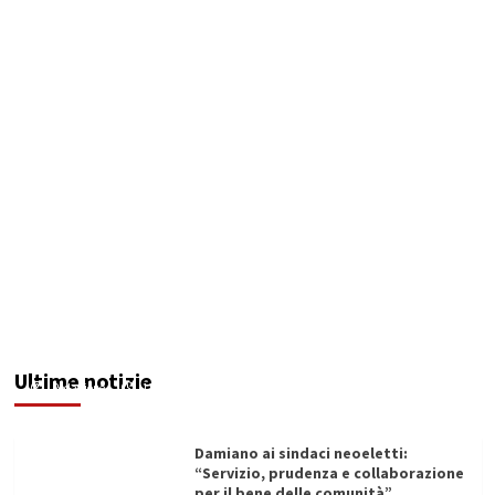
Servizio idrico: incontro a Ribera tra Aica,
amministrazione comunale e autotrasportatori
Ultime notizie
Redazione
11/06/2026
Damiano ai sindaci neoeletti:
“Servizio, prudenza e collaborazione
per il bene delle comunità”