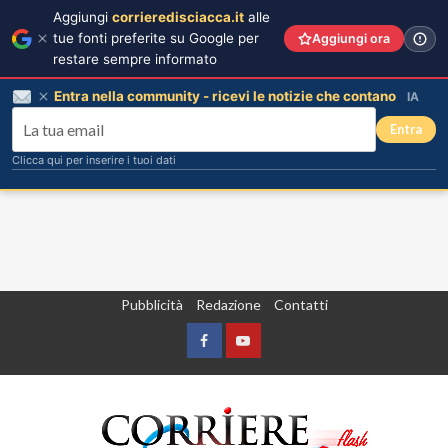
Aggiungi
corrieredisciacca.it
alle
tue fonti preferite su Google per
Aggiungi ora
restare sempre informato
Entra nella community - ricevi le notizie che contano
IA
Entra
Clicca qui per inserire i tuoi dati
Vai
Pubblicità
Redazione
Contatti
al
contenuto
Facebook
Yountube