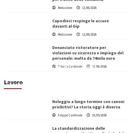
Redazione
11/06/2026
Capodieci respinge le accuse
davanti al Gip
Redazione
11/06/2026
Denunciato ristoratore per
violazioni su sicurezza e impiego del
personale: multa da 74mila euro
Filippo Cardinale
11/06/2026
Vino in Italia: il giro d’affari contribuisce
all’1,1% del PIL nazionale
Lavoro
Filippo Cardinale
25/05/2026
Noleggio a lungo termine con canoni
proibitivi? La storia oggi è diversa
Filippo Cardinale
01/05/2026
La standardizzazione delle