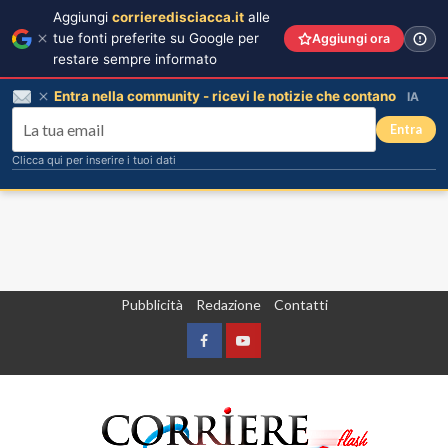
Aggiungi
corrieredisciacca.it
alle
tue fonti preferite su Google per
Aggiungi ora
restare sempre informato
Entra nella community - ricevi le notizie che contano
IA
Entra
Clicca qui per inserire i tuoi dati
Vai
Pubblicità
Redazione
Contatti
al
contenuto
Facebook
Yountube