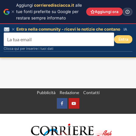
Aggiungi
corrieredisciacca.it
alle
tue fonti preferite su Google per
Aggiungi ora
restare sempre informato
Entra nella community - ricevi le notizie che contano
IA
Entra
Clicca qui per inserire i tuoi dati
Vai
Pubblicità
Redazione
Contatti
al
contenuto
Facebook
Yountube