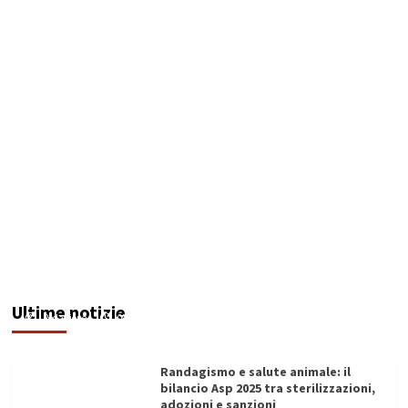
La Vergine del Soccorso e la peste: un poema
ritrovato che restituisce identità alla città di
Sciacca
Ultime notizie
Redazione
09/08/2026
Randagismo e salute animale: il
bilancio Asp 2025 tra sterilizzazioni,
adozioni e sanzioni