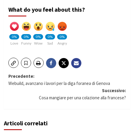
What do you feel about this?
0%
0%
0%
0%
0%
Love
Funny
Wow
Sad
Angry
Navigazione
Precedente:
Webuild, avanzano i lavori per la diga foranea di Genova
articolo
Successivo:
Cosa mangiare per una colazione alla francese?
Articoli correlati