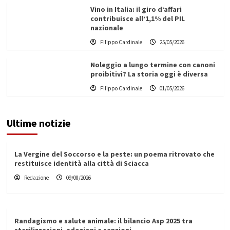
Vino in Italia: il giro d’affari
contribuisce all’1,1% del PIL
nazionale
Filippo Cardinale
25/05/2026
Noleggio a lungo termine con canoni
proibitivi? La storia oggi è diversa
Filippo Cardinale
01/05/2026
Ultime notizie
La Vergine del Soccorso e la peste: un poema ritrovato che
restituisce identità alla città di Sciacca
Redazione
09/08/2026
Randagismo e salute animale: il bilancio Asp 2025 tra
sterilizzazioni, adozioni e sanzioni