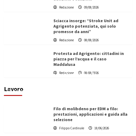
Redazione
09/08/2026
Sciacca insorge: “Stroke Unit ad
Agrigento potenziata, qui solo
promesse da anni”
Redazione
08/08/2026
Protesta ad Agrigento: cittadini in
piazza per l’acqua e il caso
Maddalusa
L’ingegnere saccense Buscarnera partner chiave
Redazione
08/08/2026
di un progetto transnazionale per la transizione
ecologica
Lavoro
Filippo Cardinale
21/06/2026
Filo di molibdeno per EDM a filo:
prestazioni, applicazioni e guida alla
selezione
Filippo Cardinale
18/06/2026