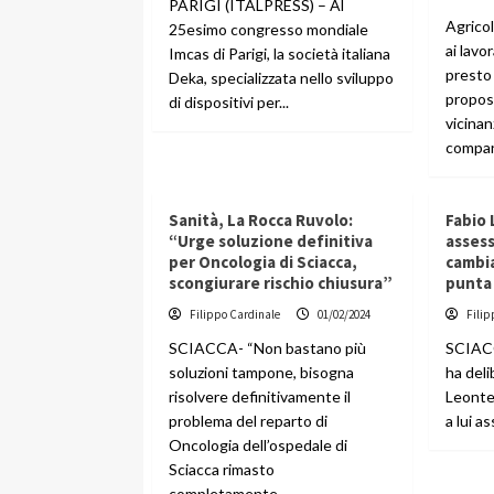
PARIGI (ITALPRESS) – Al
Agrico
25esimo congresso mondiale
ai lavo
Imcas di Parigi, la società italiana
presto
Deka, specializzata nello sviluppo
propos
di dispositivi per...
vicinan
compar
Sanità, La Rocca Ruvolo:
Fabio
“Urge soluzione definitiva
asses
per Oncologia di Sciacca,
cambia
scongiurare rischio chiusura”
punta 
Filippo Cardinale
01/02/2024
Filip
SCIACCA- “Non bastano più
SCIACC
soluzioni tampone, bisogna
ha deli
risolvere definitivamente il
Leonte
problema del reparto di
a lui a
Oncologia dell’ospedale di
Sciacca rimasto
completamente...