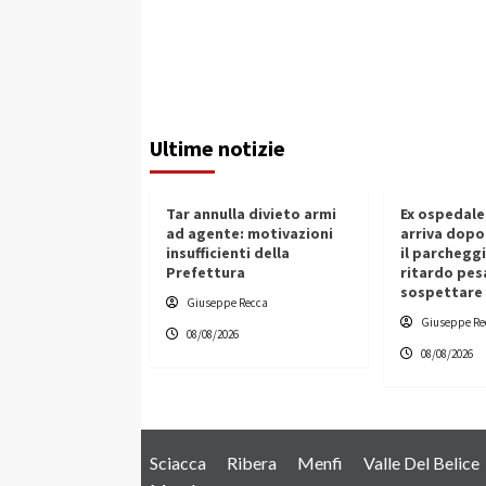
Ultime notizie
Tar annulla divieto armi
Ex ospedale,
ad agente: motivazioni
arriva dopo
insufficienti della
il parcheggi
Prefettura
ritardo pes
sospettare
Giuseppe Recca
Giuseppe Re
08/08/2026
08/08/2026
Sciacca
Ribera
Menfi
Valle Del Belice