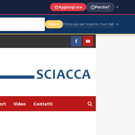
Aggiungi ora
Perche?
Entra
Clicca qui per inserire i tuoi dati
Facebook
Yountube
ort
Video
Contatti