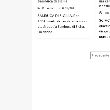
Sambuca di Sicilia
ma can
nessun
Redazione
01/02/2024
Reda
SAMBUCA DI SICILIA. Ben
SCIACC
1.350 i metri di cavi di rame sono
quartie
stati rubati a Sambuca di Sicilia.
disagi 
Un danno...
punto d
Pagin
Precedente
degli
artico