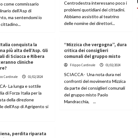
Centrodestra interessano poco i
lo come commissario
problemi quotidiani dei cittadini.
inario dell’Asp di
Abbiamo assistito al teatrino
nto, ma sentendomi io
delle nomine dei direttori...
cittadino...
Italia conquista la
“Mizzica che vergogna”, dura
na più alta dell’Asp. Gli
critica dei consiglieri
li di Sciacca e Ribera
comunali del gruppo misto
eranno cliniche
Filippo Cardinale
01/02/2024
ere?
SCIACCA- Una nota dura nei
po Cardinale
01/02/2024
confronti del movimento Mizzica
A- La lunga e sottile
da parte dei consiglieri comunali
ia di Forza Italia per la
del gruppo misto Paolo
ta della direzione
Mandracchia, ...
e dell'Asp di Agrigento si
Siena, perdita riparata