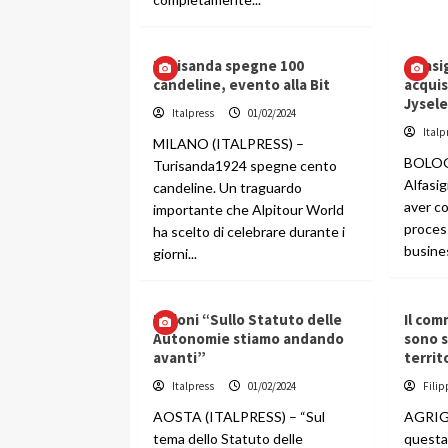
Turisanda spegne 100
Alfas
candeline, evento alla Bit
acquis
Jysel
Italpress
01/02/2024
Italp
MILANO (ITALPRESS) –
BOLOG
Turisanda1924 spegne cento
Alfasig
candeline. Un traguardo
aver c
importante che Alpitour World
process
ha scelto di celebrare durante i
busines
giorni...
Meloni “Sullo Statuto delle
Il com
Autonomie stiamo andando
sono s
avanti”
territ
Italpress
01/02/2024
Filip
AOSTA (ITALPRESS) – “Sul
AGRIGE
tema dello Statuto delle
questa