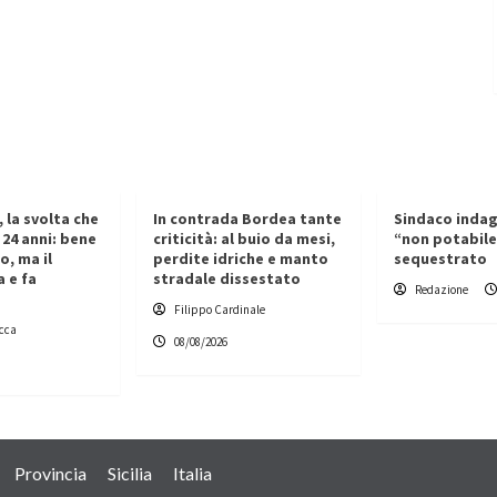
 la svolta che
In contrada Bordea tante
Sindaco inda
 24 anni: bene
criticità: al buio da mesi,
“non potabile
o, ma il
perdite idriche e manto
sequestrato
a e fa
stradale dissestato
Redazione
Filippo Cardinale
cca
08/08/2026
Provincia
Sicilia
Italia