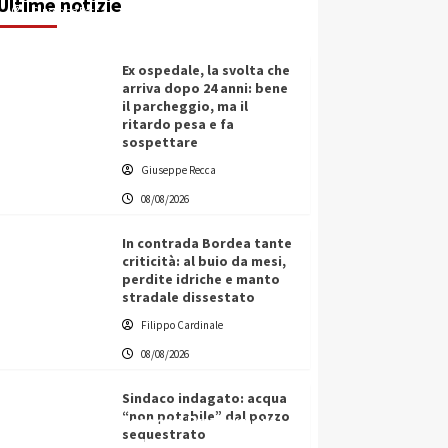
Ultime notizie
Giuseppe Recca
08/08/2026
Ex ospedale, la svolta che
arriva dopo 24 anni: bene
il parcheggio, ma il
ritardo pesa e fa
sospettare
Giuseppe Recca
08/08/2026
In contrada Bordea tante
criticità: al buio da mesi,
perdite idriche e manto
stradale dissestato
Filippo Cardinale
08/08/2026
Sindaco indagato: acqua
“non potabile” dal pozzo
L’ingegnere saccense Buscarnera
sequestrato
partner chiave di un progetto