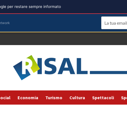
oogle per restare sempre informato
etwork
ocial
Economia
Turismo
Cultura
Spettacoli
Sp