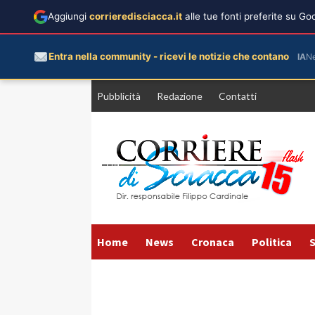
Aggiungi
corrieredisciacca.it
alle tue fonti preferite su G
Entra nella community - ricevi le notizie che contano
IA
N
Vai
Pubblicità
Redazione
Contatti
al
contenuto
Home
News
Cronaca
Politica
S