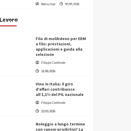
Redazione
08/08/2026
transnazionale per la transizione
ecologica
Lavoro
Filippo Cardinale
21/06/2026
Filo di molibdeno per EDM
a filo: prestazioni,
applicazioni e guida alla
selezione
Filippo Cardinale
18/06/2026
Vino in Italia: il giro
d’affari contribuisce
all’1,1% del PIL nazionale
Filippo Cardinale
25/05/2026
Noleggio a lungo termine
con canoni proibitivi? La