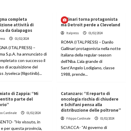
igma completa
Gallinari torna protagonista
izione attività di
ma Detroit perde a Cleveland
eca da Galapagos
Italpress
01/02/2024
ress
01/02/2024
ROMA (ITALPRESS) – Danilo
NA (ITALPRESS) –
Gallinari protagonista nella notte
ma S.p.A. ha annunciato di
italiana della regular-season
ompletato con successo il
dell’Nba. L’ala grande di
o di acquisizione del
Sant’Angelo Lodigiano, classe
s Jyseleca (filgotinib)...
1988, prende...
miato di Zappia: “Mi
Catanzaro: “Il reparto di
entito parte del
oncologia rischia di chiudere
orio”
e Schifani pensa alla
distribuzione delle poltrone”
po Cardinale
01/02/2024
Filippo Cardinale
01/02/2024
NTO- "Ho vissuto, in
SCIACCA- “Al governo di
 e per questa provincia,