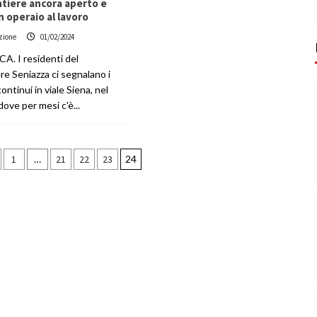
tiere ancora aperto e
 operaio al lavoro
zione
01/02/2024
A. I residenti del
re Seniazza ci segnalano i
continui in viale Siena, nel
ove per mesi c'è...
azione
1
…
21
22
23
24
li