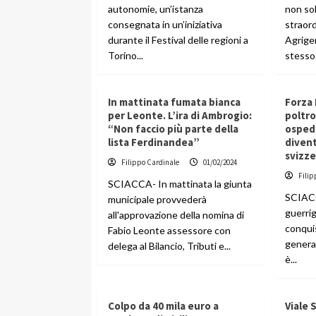
autonomie, un’istanza
non so
consegnata in un’iniziativa
straord
durante il Festival delle regioni a
Agrige
Torino...
stesso 
In mattinata fumata bianca
Forza 
per Leonte. L’ira di Ambrogio:
poltro
“Non faccio più parte della
ospeda
lista Ferdinandea”
divent
svizz
Filippo Cardinale
01/02/2024
Filip
SCIACCA- In mattinata la giunta
SCIACC
municipale provvederà
guerrigl
all'approvazione della nomina di
conquis
Fabio Leonte assessore con
general
delega al Bilancio, Tributi e...
è...
Colpo da 40 mila euro a
Viale 