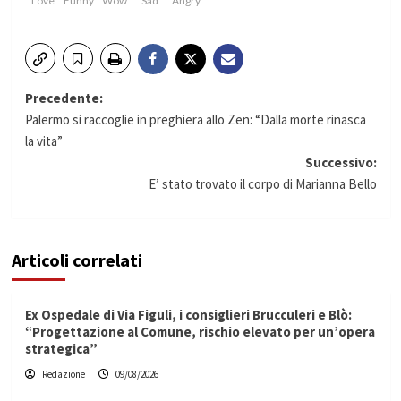
Love
Funny
Wow
Sad
Angry
Navigazione
Precedente:
Palermo si raccoglie in preghiera allo Zen: “Dalla morte rinasca
articolo
la vita”
Successivo:
E’ stato trovato il corpo di Marianna Bello
Articoli correlati
Ex Ospedale di Via Figuli, i consiglieri Brucculeri e Blò:
“Progettazione al Comune, rischio elevato per un’opera
strategica”
Redazione
09/08/2026