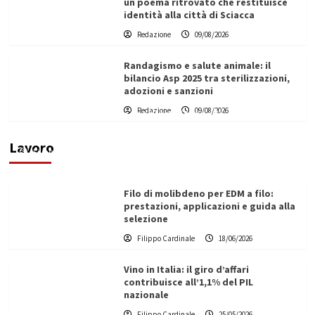
un poema ritrovato che restituisce
identità alla città di Sciacca
Redazione
09/08/2026
Randagismo e salute animale: il
bilancio Asp 2025 tra sterilizzazioni,
adozioni e sanzioni
L’ingegnere saccense Buscarnera partner chiave
Redazione
09/08/2026
di un progetto transnazionale per la transizione
ecologica
Lavoro
Filippo Cardinale
21/06/2026
Filo di molibdeno per EDM a filo:
prestazioni, applicazioni e guida alla
selezione
Filippo Cardinale
18/06/2026
Vino in Italia: il giro d’affari
contribuisce all’1,1% del PIL
nazionale
Filippo Cardinale
25/05/2026