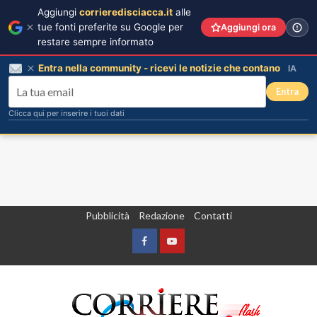
Aggiungi
corrieredisciacca.it
alle
tue fonti preferite su Google per
Aggiungi ora
restare sempre informato
Entra nella community - ricevi le notizie che contano
IA
Entra
Clicca qui per inserire i tuoi dati
Vai
Pubblicità
Redazione
Contatti
al
contenuto
Facebook
Yountube