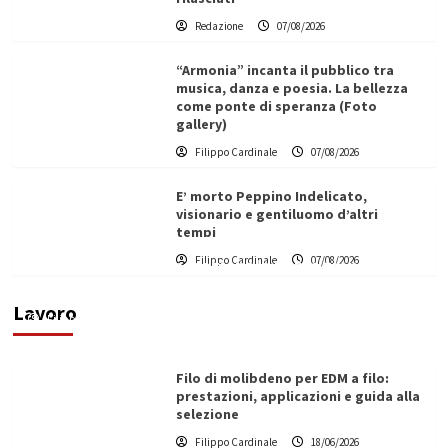
Redazione
07/08/2026
“Armonia” incanta il pubblico tra
musica, danza e poesia. La bellezza
come ponte di speranza (Foto
gallery)
Filippo Cardinale
07/08/2026
E’ morto Peppino Indelicato,
visionario e gentiluomo d’altri
tempi
L’ingegnere saccense Buscarnera partner chiave
Filippo Cardinale
07/08/2026
di un progetto transnazionale per la transizione
ecologica
Lavoro
Filippo Cardinale
21/06/2026
Filo di molibdeno per EDM a filo:
prestazioni, applicazioni e guida alla
selezione
Filippo Cardinale
18/06/2026