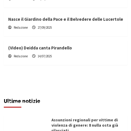
Nasce il Giardino della Pace e il Belvedere delle Lucertole
Redazione
27/09/2025
(Video) Deidda canta Pirandello
Redazione
14/07/2025
Addictus”, il viaggio di Leonardo Di Vita dentro
le fragilità dell’uomo conquista Santa
Margherita di Belìce
Ultime notizie
Redazione
07/08/2026
Assunzioni regionali per vittime di
violenza di genere: 8 nulla osta già
rilasciati