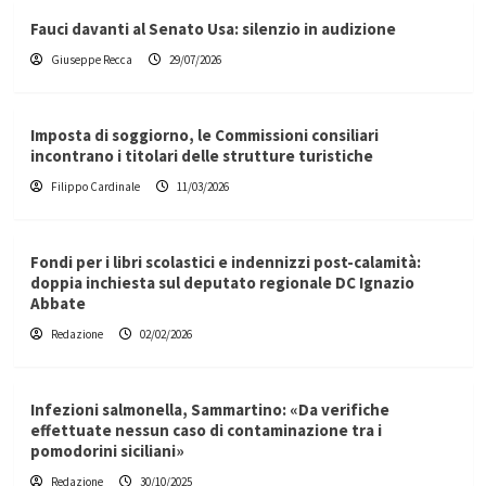
Fauci davanti al Senato Usa: silenzio in audizione
Giuseppe Recca
29/07/2026
Imposta di soggiorno, le Commissioni consiliari
incontrano i titolari delle strutture turistiche
Filippo Cardinale
11/03/2026
Fondi per i libri scolastici e indennizzi post-calamità:
doppia inchiesta sul deputato regionale DC Ignazio
Abbate
Redazione
02/02/2026
Infezioni salmonella, Sammartino: «Da verifiche
effettuate nessun caso di contaminazione tra i
pomodorini siciliani»
Redazione
30/10/2025