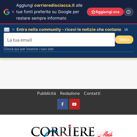
Aggiungi
corrieredisciacca.it
alle
tue fonti preferite su Google per
Aggiungi ora
restare sempre informato
Entra nella community - ricevi le notizie che contano
IA
Entra
Clicca qui per inserire i tuoi dati
Vai
Pubblicità
Redazione
Contatti
al
contenuto
Facebook
Yountube