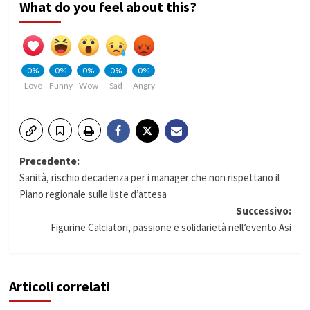
What do you feel about this?
0%
0%
0%
0%
0%
Love
Funny
Wow
Sad
Angry
Navigazione
Precedente:
Sanità, rischio decadenza per i manager che non rispettano il
articolo
Piano regionale sulle liste d’attesa
Successivo:
Figurine Calciatori, passione e solidarietà nell’evento Asi
Articoli correlati