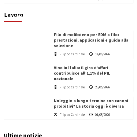
di un progetto transnazionale per la transizione
ecologica
Lavoro
Filippo Cardinale
21/06/2026
Filo di molibdeno per EDM a filo:
prestazioni, applicazioni e guida alla
selezione
Filippo Cardinale
18/06/2026
Vino in Italia: il giro d’affari
contribuisce all’1,1% del PIL
nazionale
Filippo Cardinale
25/05/2026
Noleggio a lungo termine con canoni
proibitivi? La storia oggi è diversa
Filippo Cardinale
01/05/2026
Ultime notizie