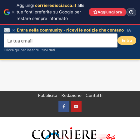
Aggiungi
corrieredisciacca.it
alle
tue fonti preferite su Google per
Aggiungi ora
restare sempre informato
Entra nella community - ricevi le notizie che contano
IA
Entra
Clicca qui per inserire i tuoi dati
Vai
Pubblicità
Redazione
Contatti
al
contenuto
Facebook
Yountube