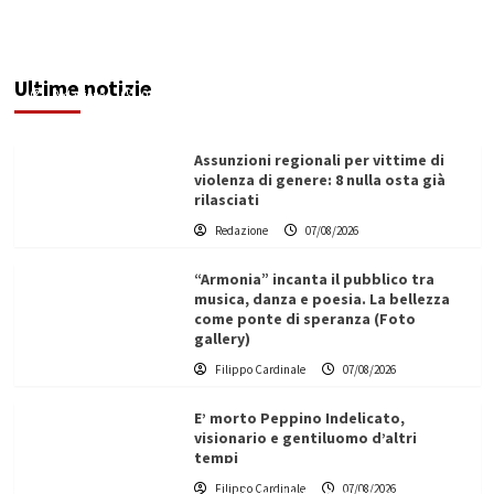
Addictus”, il viaggio di Leonardo Di Vita dentro
le fragilità dell’uomo conquista Santa
Margherita di Belìce
Ultime notizie
Redazione
07/08/2026
Assunzioni regionali per vittime di
violenza di genere: 8 nulla osta già
rilasciati
Redazione
07/08/2026
“Armonia” incanta il pubblico tra
musica, danza e poesia. La bellezza
come ponte di speranza (Foto
gallery)
Filippo Cardinale
07/08/2026
E’ morto Peppino Indelicato,
visionario e gentiluomo d’altri
tempi
L’ingegnere saccense Buscarnera partner chiave
Filippo Cardinale
07/08/2026