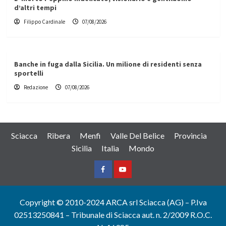
d’altri tempi
Filippo Cardinale
07/08/2026
Banche in fuga dalla Sicilia. Un milione di residenti senza
sportelli
Redazione
07/08/2026
Sciacca
Ribera
Menfi
Valle Del Belice
Provincia
Sicilia
Italia
Mondo
Facebook
Yountube
Copyright © 2010-2024 ARCA srl Sciacca (AG) – P.Iva
02513250841 – Tribunale di Sciacca aut. n. 2/2009 R.O.C.