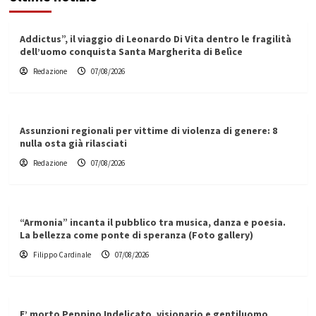
Addictus”, il viaggio di Leonardo Di Vita dentro le fragilità
dell’uomo conquista Santa Margherita di Belìce
Redazione
07/08/2026
Assunzioni regionali per vittime di violenza di genere: 8
nulla osta già rilasciati
Redazione
07/08/2026
“Armonia” incanta il pubblico tra musica, danza e poesia.
La bellezza come ponte di speranza (Foto gallery)
Filippo Cardinale
07/08/2026
E’ morto Peppino Indelicato, visionario e gentiluomo