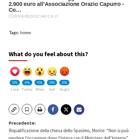
Tags:
home
What do you feel about this?
0%
0%
0%
0%
0%
Love
Funny
Wow
Sad
Angry
Navigazione
Precedente:
Riqualificazione della chiesa dello Spasimo, Monte: “Non si può
articolo
perdere l’occasione dopo l’intesa con il Ministero dell’Interno”