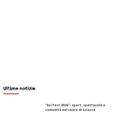
Denunciato ristoratore per violazioni su
sicurezza e impiego del personale: multa da
74mila euro
Ultime notizie
Filippo Cardinale
11/06/2026
“Asi Fest 2026”: sport, spettacolo e
comunità nel cuore di Sciacca