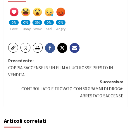
0%
0%
0%
0%
0%
Love
Funny
Wow
Sad
Angry
Navigazione
Precedente:
COPPIA SACCENSE IN UN FILM A LUCI ROSSE PRESTO IN
articolo
VENDITA
Successivo:
CONTROLLATO E TROVATO CON 50 GRAMMI DI DROGA:
ARRESTATO SACCENSE
Articoli correlati