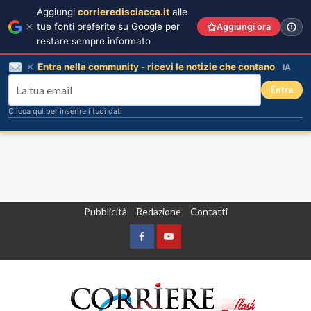
Aggiungi
corrieredisciacca.it
alle
tue fonti preferite su Google per
Aggiungi ora
restare sempre informato
Entra nella community - ricevi le notizie che contano
IA
Entra
Clicca qui per inserire i tuoi dati
Vai
Pubblicità
Redazione
Contatti
al
contenuto
Facebook
Yountube