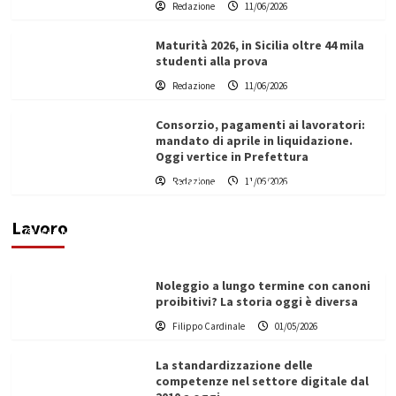
Redazione
11/06/2026
Maturità 2026, in Sicilia oltre 44 mila
studenti alla prova
Redazione
11/06/2026
Consorzio, pagamenti ai lavoratori:
mandato di aprile in liquidazione.
Oggi vertice in Prefettura
Redazione
11/06/2026
Vino in Italia: il giro d’affari contribuisce
all’1,1% del PIL nazionale
Lavoro
Filippo Cardinale
25/05/2026
Noleggio a lungo termine con canoni
proibitivi? La storia oggi è diversa
Filippo Cardinale
01/05/2026
La standardizzazione delle
competenze nel settore digitale dal