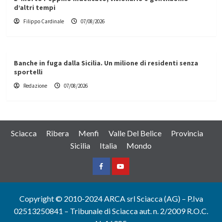
d’altri tempi
Filippo Cardinale
07/08/2026
Banche in fuga dalla Sicilia. Un milione di residenti senza
sportelli
Redazione
07/08/2026
Sciacca
Ribera
Menfi
Valle Del Belice
Provincia
Sicilia
Italia
Mondo
Facebook
Yountube
Copyright © 2010-2024 ARCA srl Sciacca (AG) – P.Iva
02513250841 – Tribunale di Sciacca aut. n. 2/2009 R.O.C.