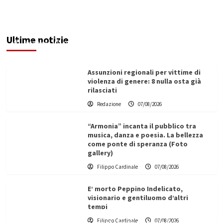
Addictus”, il viaggio di Leonardo Di Vita dentro
le fragilità dell’uomo conquista Santa
Margherita di Belìce
Ultime notizie
Redazione
07/08/2026
Assunzioni regionali per vittime di
violenza di genere: 8 nulla osta già
rilasciati
Redazione
07/08/2026
“Armonia” incanta il pubblico tra
musica, danza e poesia. La bellezza
come ponte di speranza (Foto
gallery)
Filippo Cardinale
07/08/2026
E’ morto Peppino Indelicato,
visionario e gentiluomo d’altri
tempi
L’ingegnere saccense Buscarnera partner chiave
Filippo Cardinale
07/08/2026