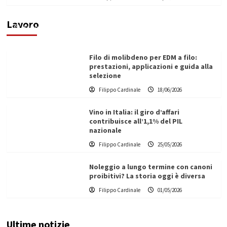
di un progetto transnazionale per la transizione
ecologica
Lavoro
Filippo Cardinale
21/06/2026
Filo di molibdeno per EDM a filo:
prestazioni, applicazioni e guida alla
selezione
Filippo Cardinale
18/06/2026
Vino in Italia: il giro d’affari
contribuisce all’1,1% del PIL
nazionale
Filippo Cardinale
25/05/2026
Noleggio a lungo termine con canoni
proibitivi? La storia oggi è diversa
Filippo Cardinale
01/05/2026
Ultime notizie