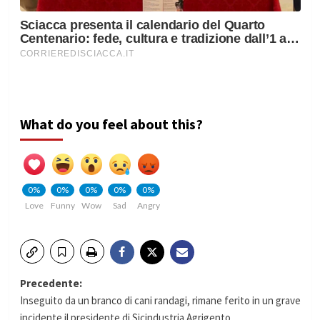
What do you feel about this?
0%
0%
0%
0%
0%
Love
Funny
Wow
Sad
Angry
Navigazione
Precedente:
Inseguito da un branco di cani randagi, rimane ferito in un grave
articolo
incidente il presidente di Sicindustria Agrigento