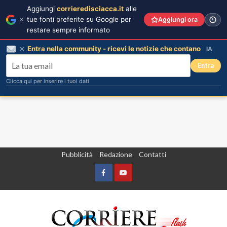
Aggiungi
corrieredisciacca.it
alle
tue fonti preferite su Google per
Aggiungi ora
restare sempre informato
Entra nella community - ricevi le notizie che contano
IA
Entra
Clicca qui per inserire i tuoi dati
Vai
Pubblicità
Redazione
Contatti
al
contenuto
Facebook
Yountube