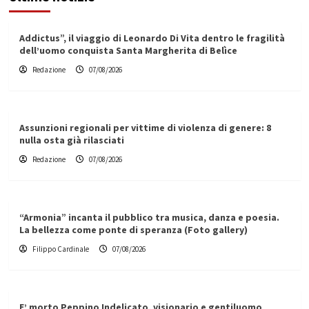
Addictus”, il viaggio di Leonardo Di Vita dentro le fragilità
dell’uomo conquista Santa Margherita di Belìce
Redazione
07/08/2026
Assunzioni regionali per vittime di violenza di genere: 8
nulla osta già rilasciati
Redazione
07/08/2026
“Armonia” incanta il pubblico tra musica, danza e poesia.
La bellezza come ponte di speranza (Foto gallery)
Filippo Cardinale
07/08/2026
E’ morto Peppino Indelicato, visionario e gentiluomo