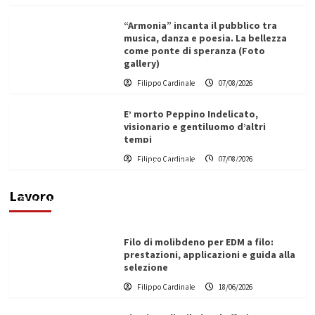
“Armonia” incanta il pubblico tra
musica, danza e poesia. La bellezza
come ponte di speranza (Foto
gallery)
Filippo Cardinale
07/08/2026
E’ morto Peppino Indelicato,
visionario e gentiluomo d’altri
tempi
L’ingegnere saccense Buscarnera partner chiave
Filippo Cardinale
07/08/2026
di un progetto transnazionale per la transizione
ecologica
Lavoro
Filippo Cardinale
21/06/2026
Filo di molibdeno per EDM a filo:
prestazioni, applicazioni e guida alla
selezione
Filippo Cardinale
18/06/2026