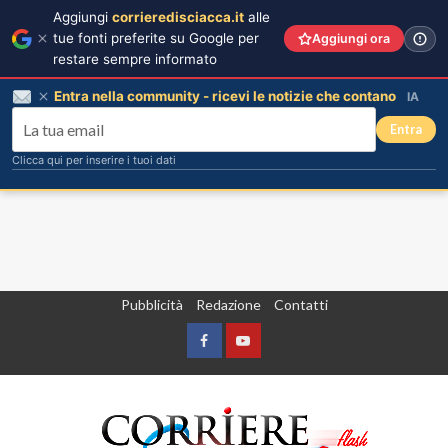
Aggiungi
corrieredisciacca.it
alle
tue fonti preferite su Google per
Aggiungi ora
restare sempre informato
Entra nella community - ricevi le notizie che contano
IA
Entra
Clicca qui per inserire i tuoi dati
Vai
Pubblicità
Redazione
Contatti
al
contenuto
Facebook
Yountube