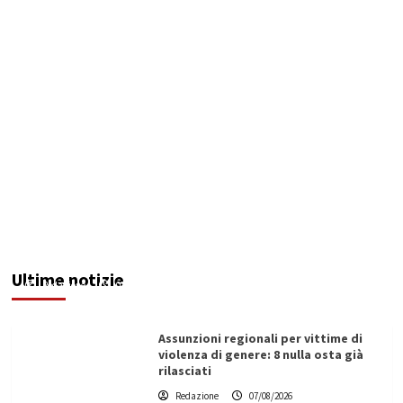
Addictus”, il viaggio di Leonardo Di Vita dentro
le fragilità dell’uomo conquista Santa
Margherita di Belìce
Ultime notizie
Redazione
07/08/2026
Assunzioni regionali per vittime di
violenza di genere: 8 nulla osta già
rilasciati
Redazione
07/08/2026