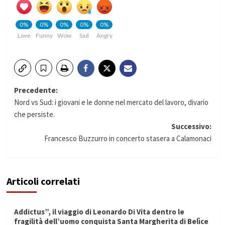
0%
0%
0%
0%
0%
Love
Funny
Wow
Sad
Angry
Navigazione
Precedente:
Nord vs Sud: i giovani e le donne nel mercato del lavoro, divario
articolo
che persiste.
Successivo:
Francesco Buzzurro in concerto stasera a Calamonaci
Articoli correlati
Addictus”, il viaggio di Leonardo Di Vita dentro le
fragilità dell’uomo conquista Santa Margherita di Belìce