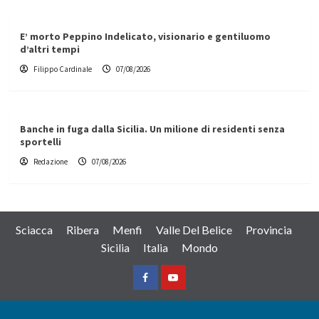
E’ morto Peppino Indelicato, visionario e gentiluomo
d’altri tempi
Filippo Cardinale
07/08/2026
Banche in fuga dalla Sicilia. Un milione di residenti senza
sportelli
Redazione
07/08/2026
Sciacca
Ribera
Menfi
Valle Del Belice
Provincia
Sicilia
Italia
Mondo
Facebook
Yountube