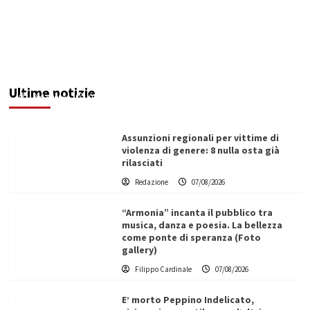
Addictus”, il viaggio di Leonardo Di Vita dentro
le fragilità dell’uomo conquista Santa
Margherita di Belìce
Ultime notizie
Redazione
07/08/2026
Assunzioni regionali per vittime di
violenza di genere: 8 nulla osta già
rilasciati
Redazione
07/08/2026
“Armonia” incanta il pubblico tra
musica, danza e poesia. La bellezza
come ponte di speranza (Foto
gallery)
Filippo Cardinale
07/08/2026
E’ morto Peppino Indelicato,