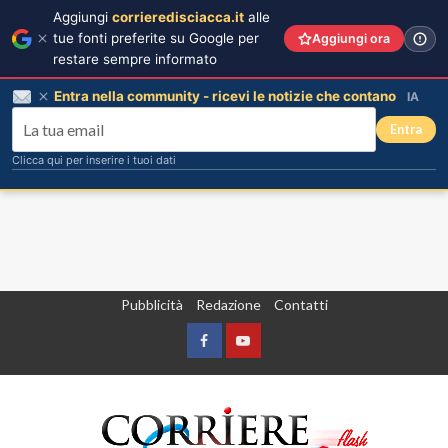
Aggiungi
corrieredisciacca.it
alle
tue fonti preferite su Google per
Aggiungi ora
restare sempre informato
Entra nella community - ricevi le notizie che contano
IA
Entra
Clicca qui per inserire i tuoi dati
Vai
Pubblicità
Redazione
Contatti
al
contenuto
Facebook
Yountube