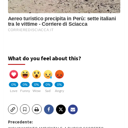
What do you feel about this?
0%
0%
0%
0%
0%
Love
Funny
Wow
Sad
Angry
Navigazione
Precedente: