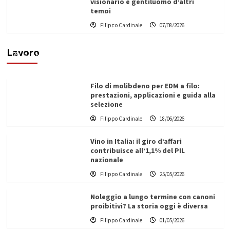
visionario e gentiluomo d’altri
tempi
L’ingegnere saccense Buscarnera partner chiave
Filippo Cardinale
07/08/2026
di un progetto transnazionale per la transizione
ecologica
Lavoro
Filippo Cardinale
21/06/2026
Filo di molibdeno per EDM a filo:
prestazioni, applicazioni e guida alla
selezione
Filippo Cardinale
18/06/2026
Vino in Italia: il giro d’affari
contribuisce all’1,1% del PIL
nazionale
Filippo Cardinale
25/05/2026
Noleggio a lungo termine con canoni
proibitivi? La storia oggi è diversa
Filippo Cardinale
01/05/2026