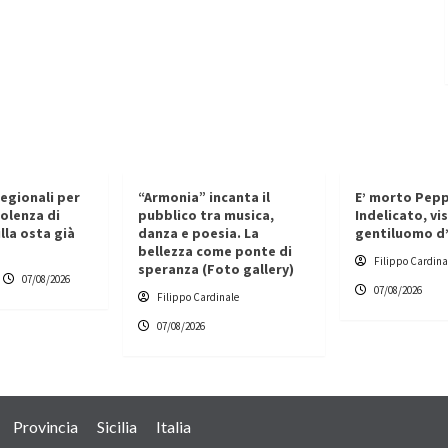
regionali per
“Armonia” incanta il
E’ morto Pep
iolenza di
pubblico tra musica,
Indelicato, vi
lla osta già
danza e poesia. La
gentiluomo d’
bellezza come ponte di
Filippo Cardina
speranza (Foto gallery)
07/08/2026
07/08/2026
Filippo Cardinale
07/08/2026
Provincia
Sicilia
Italia