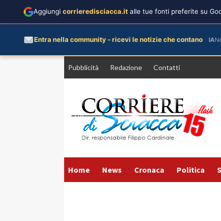
Aggiungi
corrieredisciacca.it
alle tue fonti preferite su G
Entra nella community - ricevi le notizie che contano
IA
N
Vai
Pubblicità
Redazione
Contatti
al
contenuto
Home
News
Cronaca
Politica
S