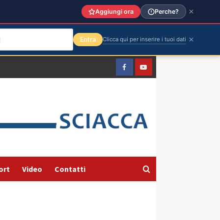
Aggiungi ora
Perche?
Entra
Clicca qui per inserire i tuoi dati
Facebook
Yountube
ort
Video
Contatti