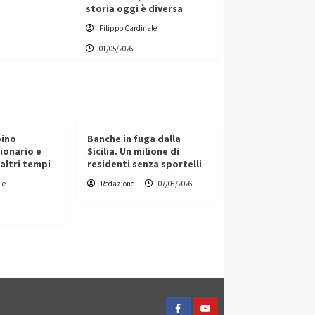
storia oggi è diversa
Filippo Cardinale
01/05/2026
pino
Banche in fuga dalla
sionario e
Sicilia. Un milione di
altri tempi
residenti senza sportelli
le
Redazione
07/08/2026