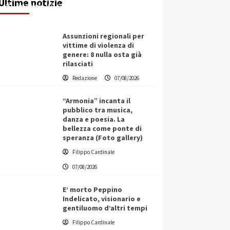
Ultime notizie
Redazione
07/08/2026
Assunzioni regionali per
vittime di violenza di
genere: 8 nulla osta già
rilasciati
Redazione
07/08/2026
“Armonia” incanta il
pubblico tra musica,
danza e poesia. La
bellezza come ponte di
speranza (Foto gallery)
Filippo Cardinale
07/08/2026
E’ morto Peppino
Indelicato, visionario e
gentiluomo d’altri tempi
L’ingegnere saccense Buscarnera
Filippo Cardinale
partner chiave di un progetto