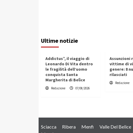
Ultime notizie
Addictus”, il viaggio di
Assunzioni 
Leonardo Di Vita dentro
vittime di v
le fragilità dell’uomo
genere: 8 nu
conquista Santa
rilasciati
Margherita di Belìce
Redazione
Redazione
07/08/2026
Sciacca
Ribera
Menfi
Valle Del Belice