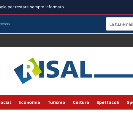
oogle per restare sempre informato
etwork
ocial
Economia
Turismo
Cultura
Spettacoli
Sp