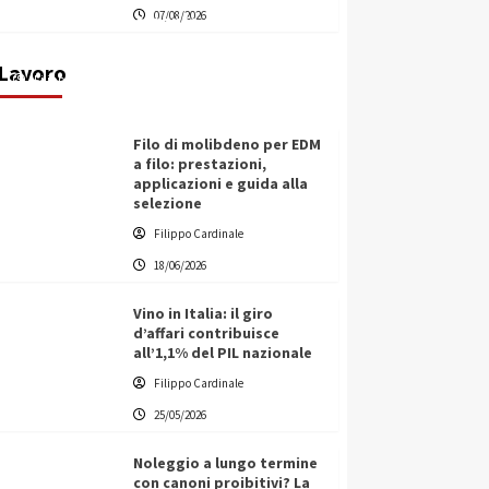
07/08/2026
transnazionale per la transizione
ecologica
Lavoro
Filippo Cardinale
21/06/2026
Filo di molibdeno per EDM
a filo: prestazioni,
applicazioni e guida alla
selezione
Filippo Cardinale
18/06/2026
Vino in Italia: il giro
d’affari contribuisce
all’1,1% del PIL nazionale
Filippo Cardinale
25/05/2026
Noleggio a lungo termine
con canoni proibitivi? La