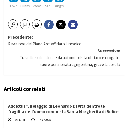
Love
Funny
Wow
Sad
Angry
Navigazione
Precedente:
Revisione del Piano Aro: affidato l’incarico
articolo
Successivo:
Travolte sulle strisce da automobilista ubriaco e drogato:
muore pensionata agrigentina, grave la sorella
Articoli correlati
Addictus”, il viaggio di Leonardo Di Vita dentro le
fragilità dell’uomo conquista Santa Margherita di Belìce
Redazione
07/08/2026