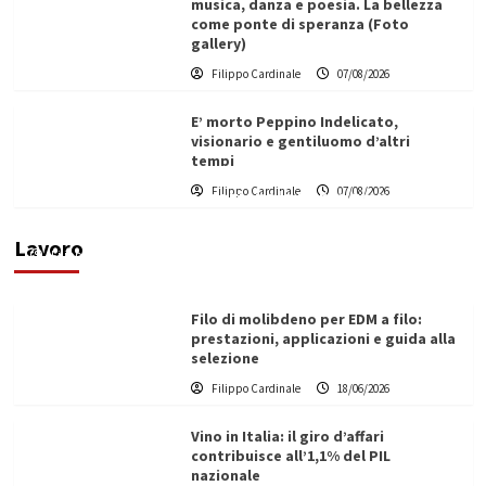
musica, danza e poesia. La bellezza
come ponte di speranza (Foto
gallery)
Filippo Cardinale
07/08/2026
E’ morto Peppino Indelicato,
visionario e gentiluomo d’altri
tempi
L’ingegnere saccense Buscarnera partner chiave
Filippo Cardinale
07/08/2026
di un progetto transnazionale per la transizione
ecologica
Lavoro
Filippo Cardinale
21/06/2026
Filo di molibdeno per EDM a filo:
prestazioni, applicazioni e guida alla
selezione
Filippo Cardinale
18/06/2026
Vino in Italia: il giro d’affari
contribuisce all’1,1% del PIL
nazionale