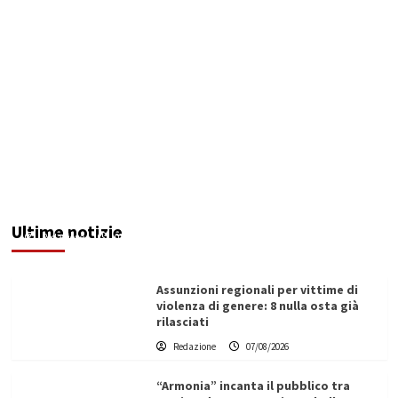
Addictus”, il viaggio di Leonardo Di Vita dentro
le fragilità dell’uomo conquista Santa
Margherita di Belìce
Ultime notizie
Redazione
07/08/2026
Assunzioni regionali per vittime di
violenza di genere: 8 nulla osta già
rilasciati
Redazione
07/08/2026
“Armonia” incanta il pubblico tra