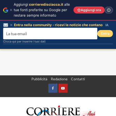
Aggiungi
corrieredisciacca.it
alle
tue fonti preferite su Google per
Aggiungi ora
restare sempre informato
Entra nella community - ricevi le notizie che contano
IA
Entra
Clicca qui per inserire i tuoi dati
Vai
Pubblicità
Redazione
Contatti
al
contenuto
Facebook
Yountube