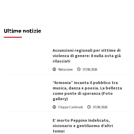
Addictus”, il viaggio di Leonardo Di Vita dentro
le fragilità dell’uomo conquista Santa
Margherita di Belìce
Ultime notizie
Redazione
07/08/2026
Assunzioni regionali per vittime di
violenza di genere: 8 nulla osta già
rilasciati
Redazione
07/08/2026
“Armonia” incanta il pubblico tra
musica, danza e poesia. La bellezza
come ponte di speranza (Foto
gallery)
Filippo Cardinale
07/08/2026
E’ morto Peppino Indelicato,
visionario e gentiluomo d’altri
tempi