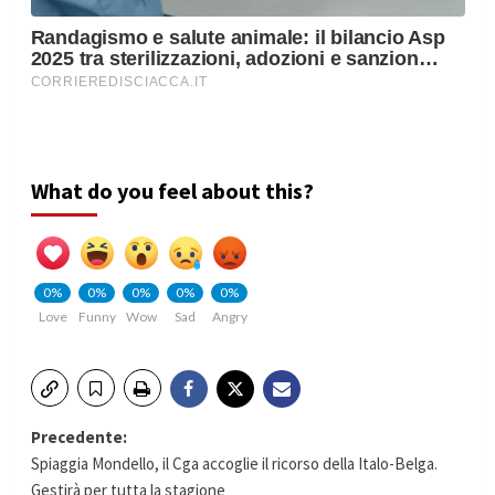
What do you feel about this?
0%
0%
0%
0%
0%
Love
Funny
Wow
Sad
Angry
Navigazione
Precedente:
Spiaggia Mondello, il Cga accoglie il ricorso della Italo-Belga.
articolo
Gestirà per tutta la stagione