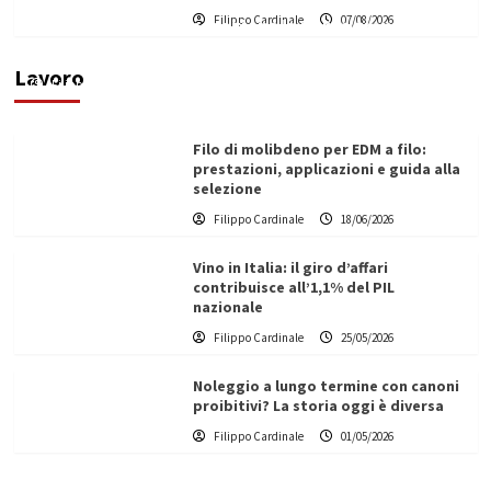
L’ingegnere saccense Buscarnera partner chiave
Filippo Cardinale
07/08/2026
di un progetto transnazionale per la transizione
ecologica
Lavoro
Filippo Cardinale
21/06/2026
Filo di molibdeno per EDM a filo:
prestazioni, applicazioni e guida alla
selezione
Filippo Cardinale
18/06/2026
Vino in Italia: il giro d’affari
contribuisce all’1,1% del PIL
nazionale
Filippo Cardinale
25/05/2026
Noleggio a lungo termine con canoni
proibitivi? La storia oggi è diversa
Filippo Cardinale
01/05/2026