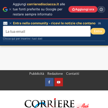
Aggiungi
corrieredisciacca.it
alle
tue fonti preferite su Google per
Aggiungi ora
restare sempre informato
Entra nella community - ricevi le notizie che contano
IA
Entra
Clicca qui per inserire i tuoi dati
Vai
Pubblicità
Redazione
Contatti
al
contenuto
Facebook
Yountube