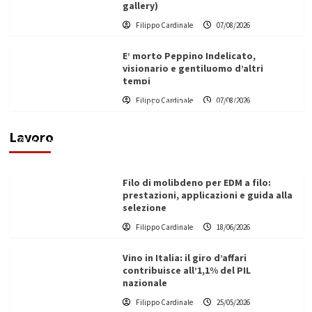
gallery)
Filippo Cardinale
07/08/2026
E’ morto Peppino Indelicato,
visionario e gentiluomo d’altri
tempi
L’ingegnere saccense Buscarnera partner chiave
Filippo Cardinale
07/08/2026
di un progetto transnazionale per la transizione
ecologica
Lavoro
Filippo Cardinale
21/06/2026
Filo di molibdeno per EDM a filo:
prestazioni, applicazioni e guida alla
selezione
Filippo Cardinale
18/06/2026
Vino in Italia: il giro d’affari
contribuisce all’1,1% del PIL
nazionale
Filippo Cardinale
25/05/2026