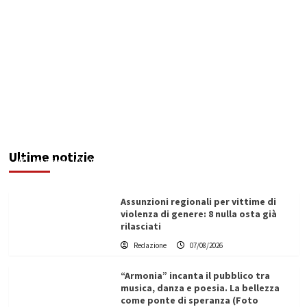
Addictus”, il viaggio di Leonardo Di Vita dentro
le fragilità dell’uomo conquista Santa
Margherita di Belìce
Ultime notizie
Redazione
07/08/2026
Assunzioni regionali per vittime di
violenza di genere: 8 nulla osta già
rilasciati
Redazione
07/08/2026
“Armonia” incanta il pubblico tra
musica, danza e poesia. La bellezza
come ponte di speranza (Foto