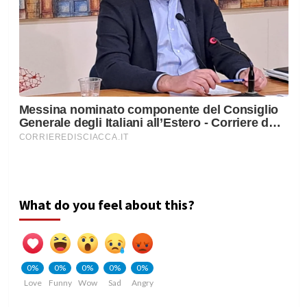
What do you feel about this?
0%
0%
0%
0%
0%
Love
Funny
Wow
Sad
Angry