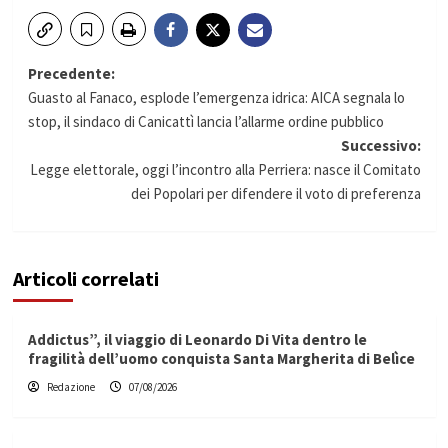
Navigazione
Precedente:
Guasto al Fanaco, esplode l’emergenza idrica: AICA segnala lo
articolo
stop, il sindaco di Canicattì lancia l’allarme ordine pubblico
Successivo:
Legge elettorale, oggi l’incontro alla Perriera: nasce il Comitato
dei Popolari per difendere il voto di preferenza
Articoli correlati
Addictus”, il viaggio di Leonardo Di Vita dentro le
fragilità dell’uomo conquista Santa Margherita di Belìce
Redazione
07/08/2026