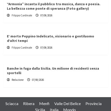
“Armonia” incanta il pubblico tra musica, danza e poesia.
La bellezza come ponte di speranza (Foto gallery)
Filippo Cardinale
07/08/2026
E’ morto Peppino Indelicato, visionario e gentiluomo
d’altri tempi
Filippo Cardinale
07/08/2026
Banche in fuga dalla Sicilia. Un milione di residenti senza
sportelli
Redazione
07/08/2026
Sciacca
Ribera
Menfi
Valle Del Belice
Provincia
Sicilia
Italia
Mondo