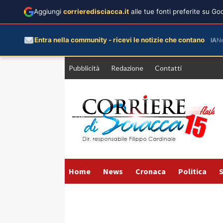
Aggiungi
corrieredisciacca.it
alle tue fonti preferite su G
Entra nella community - ricevi le notizie che contano
IA
N
Vai
Pubblicità
Redazione
Contatti
al
contenuto
Home
News
Cronaca
Politica
S