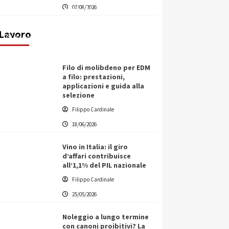
07/08/2026
transnazionale per la transizione
ecologica
Lavoro
Filippo Cardinale
21/06/2026
Filo di molibdeno per EDM
a filo: prestazioni,
applicazioni e guida alla
selezione
Filippo Cardinale
18/06/2026
Vino in Italia: il giro
d’affari contribuisce
all’1,1% del PIL nazionale
Filippo Cardinale
25/05/2026
Noleggio a lungo termine
con canoni proibitivi? La