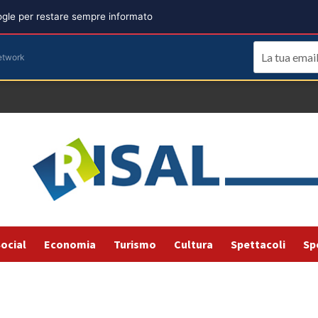
oogle per restare sempre informato
etwork
ocial
Economia
Turismo
Cultura
Spettacoli
Sp