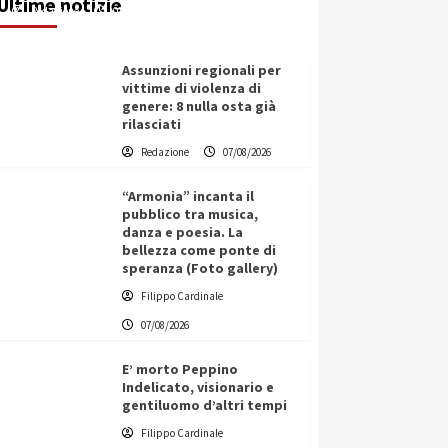
Ultime notizie
Redazione
07/08/2026
Assunzioni regionali per
vittime di violenza di
genere: 8 nulla osta già
rilasciati
Redazione
07/08/2026
“Armonia” incanta il
pubblico tra musica,
danza e poesia. La
bellezza come ponte di
speranza (Foto gallery)
Filippo Cardinale
07/08/2026
E’ morto Peppino
Indelicato, visionario e
gentiluomo d’altri tempi
L’ingegnere saccense Buscarnera
Filippo Cardinale
partner chiave di un progetto