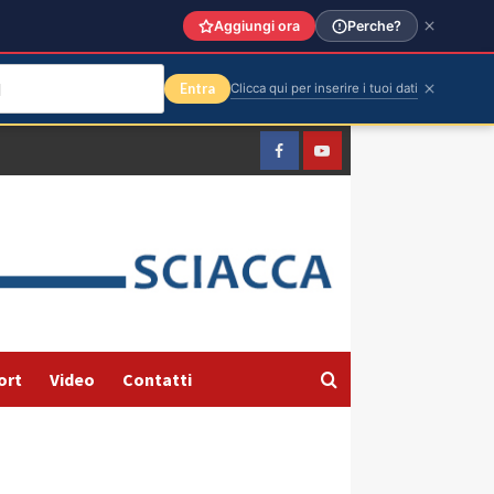
Aggiungi ora
Perche?
Entra
Clicca qui per inserire i tuoi dati
Facebook
Yountube
ort
Video
Contatti